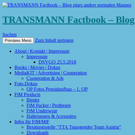
TRANSMANN Factbook – Blog e
Suchen
Zum Inhalt springen
Primäres Menü
About | Kontakt | Impressum
Impressum
DSVGO 25.5.2018
Books | Movies | Dokus
MediaKIT | Advertising | Cooperation
Cooperation & Ads
Foto-Dokus
OP Fotos Penoidaufbau – 1. OP
FtM Products
Binder
FtM Packer | Prothesen
FtM Underwear
Halterungen & Acessoires
Infos für FtM/MtF
Beratungsstelle “TTA Transgender Team Austria”
Downloads