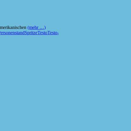
/amerikanischen
(mehr …)
ersonenstand
Spritze
Testo
Testo-