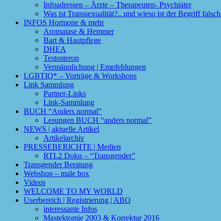
Infoadressen – Ärzte – Therapeuten- Psychiater
Was ist Transsexualität?.. und wieso ist der Begriff fals
INFOS Hormone & mehr
Aromatase & Hemmer
Bart & Hautpflege
DHEA
Testosteron
Vermännlichung | Empfehlungen
LGBTIQ* – Vorträge & Workshops
Link Sammlung
Partner-Links
Link-Sammlung
BUCH “Anders normal”
Lesungen BUCH “anders normal”
NEWS | aktuelle Artikel
Artikelarchiv
PRESSEBERICHTE | Medien
RTL2 Doku – “Transgender”
Transgender Beratung
Webshop – male box
Videos
WELCOME TO MY WORLD
Userbereich | Registrierung | ABO
interessante Infos
Mastektomie 2003 & Korrektur 2016