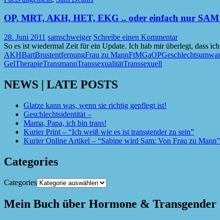
OP, MRT, AKH, HET, EKG .. oder einfach nur SA
28. Juni 2011
samschweiger
Schreibe einen Kommentar
So es ist wiedermal Zeit für ein Update. Ich hab mir überlegt, dass i
AKH
Bart
Brustentfernung
Frau zu Mann
FtM
GaOP
Geschlechtsumwa
Gel
Therapie
Transmann
Transsexualität
Transsexuell
NEWS | LATE POSTS
Glatze kann was, wenn sie richtig gepflegt ist!
Geschlechtsidentität –
Mama, Papa, ich bin trans!
Kurier Print – “Ich weiß wie es ist transgender zu sein”
Kurier Online Artikel – “Sabine wird Sam: Von Frau zu Mann”
Categories
Categories
Mein Buch über Hormone & Transgender