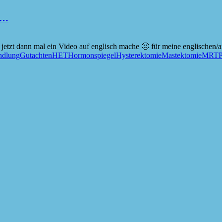
M…
ch jetzt dann mal ein Video auf englisch mache 🙂 für meine englischen
ndlung
Gutachten
HET
Hormonspiegel
Hysterektomie
Mastektomie
MRT
P