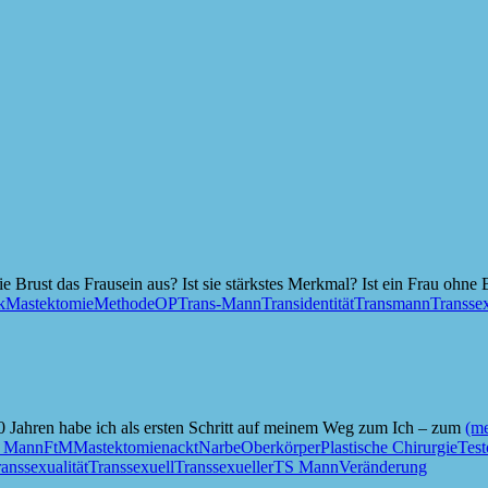
Brust das Frausein aus? Ist sie stärkstes Merkmal? Ist ein Frau ohne
k
Mastektomie
Methode
OP
Trans-Mann
Transidentität
Transmann
Transsex
10 Jahren habe ich als ersten Schritt auf meinem Weg zum Ich – zum
(m
u Mann
FtM
Mastektomie
nackt
Narbe
Oberkörper
Plastische Chirurgie
Test
anssexualität
Transsexuell
Transsexueller
TS Mann
Veränderung