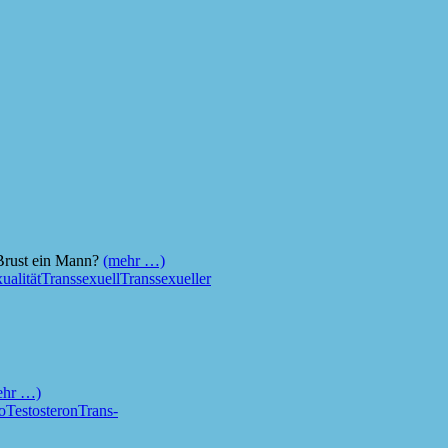
 Brust ein Mann?
(mehr …)
ualität
Transsexuell
Transsexueller
ehr …)
o
Testosteron
Trans-