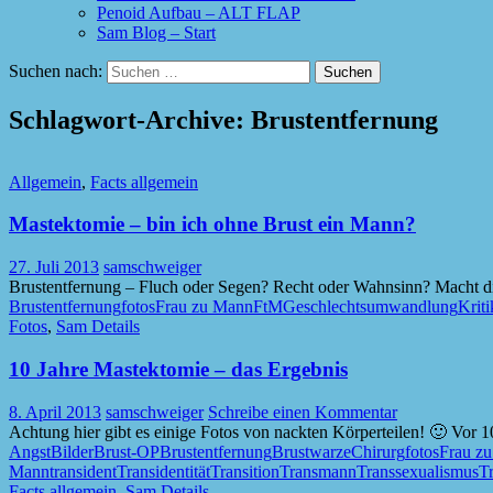
Penoid Aufbau – ALT FLAP
Sam Blog – Start
Suchen nach:
Schlagwort-Archive: Brustentfernung
Allgemein
,
Facts allgemein
Mastektomie – bin ich ohne Brust ein Mann?
27. Juli 2013
samschweiger
Brustentfernung – Fluch oder Segen? Recht oder Wahnsinn? Macht die 
Brustentfernung
fotos
Frau zu Mann
FtM
Geschlechtsumwandlung
Kriti
Fotos
,
Sam Details
10 Jahre Mastektomie – das Ergebnis
8. April 2013
samschweiger
Schreibe einen Kommentar
Achtung hier gibt es einige Fotos von nackten Körperteilen! 🙂 Vor 
Angst
Bilder
Brust-OP
Brustentfernung
Brustwarze
Chirurg
fotos
Frau z
Mann
transident
Transidentität
Transition
Transmann
Transsexualismus
Tr
Facts allgemein
,
Sam Details