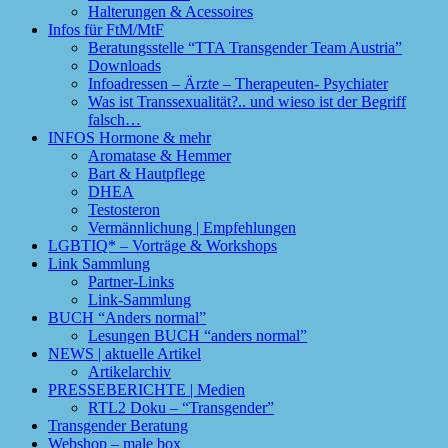
Halterungen & Acessoires
Infos für FtM/MtF
Beratungsstelle “TTA Transgender Team Austria”
Downloads
Infoadressen – Ärzte – Therapeuten- Psychiater
Was ist Transsexualität?.. und wieso ist der Begriff
falsch…
INFOS Hormone & mehr
Aromatase & Hemmer
Bart & Hautpflege
DHEA
Testosteron
Vermännlichung | Empfehlungen
LGBTIQ* – Vorträge & Workshops
Link Sammlung
Partner-Links
Link-Sammlung
BUCH “Anders normal”
Lesungen BUCH “anders normal”
NEWS | aktuelle Artikel
Artikelarchiv
PRESSEBERICHTE | Medien
RTL2 Doku – “Transgender”
Transgender Beratung
Webshop – male box