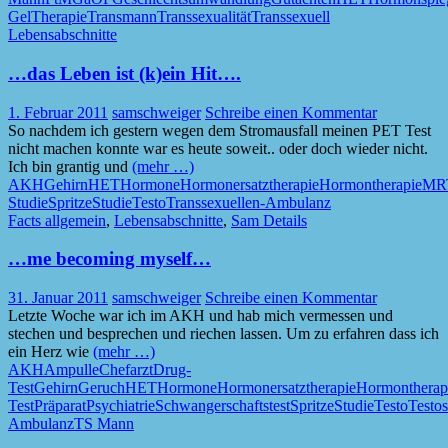
Gel
Therapie
Transmann
Transsexualität
Transsexuell
Lebensabschnitte
…das Leben ist (k)ein Hit….
1. Februar 2011
samschweiger
Schreibe einen Kommentar
So nachdem ich gestern wegen dem Stromausfall meinen PET Test
nicht machen konnte war es heute soweit.. oder doch wieder nicht.
Ich bin grantig und
(mehr …)
AKH
Gehirn
HET
Hormone
Hormonersatztherapie
Hormontherapie
MR
Studie
Spritze
Studie
Testo
Transsexuellen-Ambulanz
Facts allgemein
,
Lebensabschnitte
,
Sam Details
…me becoming myself…
31. Januar 2011
samschweiger
Schreibe einen Kommentar
Letzte Woche war ich im AKH und hab mich vermessen und
stechen und besprechen und riechen lassen. Um zu erfahren dass ich
ein Herz wie
(mehr …)
AKH
Ampulle
Chefarzt
Drug-
Test
Gehirn
Geruch
HET
Hormone
Hormonersatztherapie
Hormontherap
Test
Präparat
Psychiatrie
Schwangerschaftstest
Spritze
Studie
Testo
Testos
Ambulanz
TS Mann