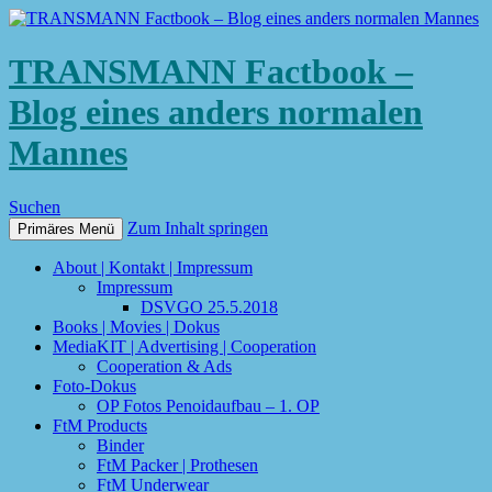
TRANSMANN Factbook –
Blog eines anders normalen
Mannes
Suchen
Zum Inhalt springen
Primäres Menü
About | Kontakt | Impressum
Impressum
DSVGO 25.5.2018
Books | Movies | Dokus
MediaKIT | Advertising | Cooperation
Cooperation & Ads
Foto-Dokus
OP Fotos Penoidaufbau – 1. OP
FtM Products
Binder
FtM Packer | Prothesen
FtM Underwear