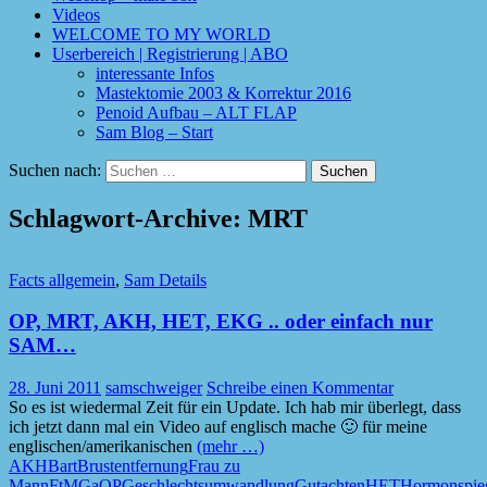
Videos
WELCOME TO MY WORLD
Userbereich | Registrierung | ABO
interessante Infos
Mastektomie 2003 & Korrektur 2016
Penoid Aufbau – ALT FLAP
Sam Blog – Start
Suchen nach:
Schlagwort-Archive: MRT
Facts allgemein
,
Sam Details
OP, MRT, AKH, HET, EKG .. oder einfach nur
SAM…
28. Juni 2011
samschweiger
Schreibe einen Kommentar
So es ist wiedermal Zeit für ein Update. Ich hab mir überlegt, dass
ich jetzt dann mal ein Video auf englisch mache 🙂 für meine
englischen/amerikanischen
(mehr …)
AKH
Bart
Brustentfernung
Frau zu
Mann
FtM
GaOP
Geschlechtsumwandlung
Gutachten
HET
Hormonspie