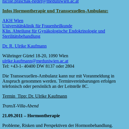
nicole.praschak-rieder@meduniwien.ac.at
Infos Hormontherapie und Transsexuellen-Ambulanz:
AKH Wien
Universitätsklinik für Frauenheilkunde
Klin. Abteilung für Gynäkologische Endokrinologie und
Sterilitätsbehandlung
Dr. R. Ulrike Kaufmann
Währinger Gürtel 18-20, 1090 Wien
ulrike.kaufmann@meduniwien.ac.at
Tel: +43-1- 40400 DW 8137 oder 2804
Die Transsexuellen-Ambulanz kann nur mit Voranmeldung in
Anspruch genommen werden. Terminvereinbarungen erfolgen
telefonisch oder persönlich an der Leitstelle 8C.
Termin_Tipp: Dr. Ulrike Kaufmann
TransX-Villa-Abend
21.09.2011 – Hormontherapie
Probleme, Risken und Perspektiven der Hormonbehandlung.