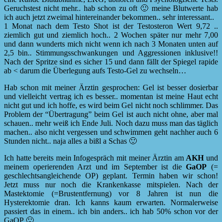
Geruchstest nicht mehr.. hab schon zu oft 🙂 meine Blutwerte hab
ich auch jetzt zweimal hintereinander bekommen.. sehr interessant..
1 Monat nach dem Testo Shot ist der Testosteron Wert 9,72 ..
ziemlich gut und ziemlich hoch.. 2 Wochen später nur mehr 7,00
und dann wunderts mich nicht wenn ich nach 3 Monaten unten auf
2,5 bin.. Stimmungsschwankungen und Aggressionen inklusive!!
Nach der Spritze sind es sicher 15 und dann fällt der Spiegel rapide
ab < darum die Überlegung aufs Testo-Gel zu wechseln…
Hab schon mit meiner Ärztin gesprochen: Gel ist besser dosierbar
und vielleicht vertrag ich es besser.. momentan ist meine Haut echt
nicht gut und ich hoffe, es wird beim Gel nicht noch schlimmer. Das
Problem der “Übertragung” beim Gel ist auch nicht ohne, aber mal
schauen.. mehr weiß ich Ende Juli. Noch dazu muss man das täglich
machen.. also nicht vergessen und schwimmen geht nachher auch 6
Stunden nicht.. naja alles a bißl a Schas 🙂
Ich hatte bereits mein Infogespräch mit meiner Ärztin am
AKH
und
meinem operierenden Arzt und im September ist die
GaOP
(=
geschlechtsangleichende OP) geplant. Termin haben wir schon!
Jetzt muss nur noch die Krankenkasse mitspielen. Nach der
Mastektomie (=Brustentfernung) vor 8 Jahren ist nun die
Hysterektomie dran. Ich kanns kaum erwarten. Normalerweise
passiert das in einem.. ich bin anders.. ich hab 50% schon vor der
GaOP 🙂