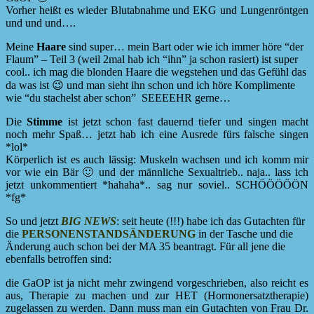
Vorher heißt es wieder Blutabnahme und EKG und Lungenröntgen
und und und….
Meine
Haare
sind super… mein Bart oder wie ich immer höre “der
Flaum” – Teil 3 (weil 2mal hab ich “ihn” ja schon rasiert) ist super
cool.. ich mag die blonden Haare die wegstehen und das Gefühl das
da was ist 😉 und man sieht ihn schon und ich höre Komplimente
wie “du stachelst aber schon” SEEEEHR gerne…
Die
Stimme
ist jetzt schon fast dauernd tiefer und singen macht
noch mehr Spaß… jetzt hab ich eine Ausrede fürs falsche singen
*lol*
Körperlich ist es auch lässig: Muskeln wachsen und ich komm mir
vor wie ein Bär 🙂 und der männliche Sexualtrieb.. naja.. lass ich
jetzt unkommentiert *hahaha*.. sag nur soviel.. SCHÖÖÖÖÖN
*fg*
So und jetzt
BIG NEWS
: seit heute (!!!) habe ich das Gutachten für
die
PERSONENSTANDSÄNDERUNG
in der Tasche und die
Änderung auch schon bei der MA 35 beantragt. Für all jene die
ebenfalls betroffen sind:
die GaOP ist ja nicht mehr zwingend vorgeschrieben, also reicht es
aus, Therapie zu machen und zur HET (Hormonersatztherapie)
zugelassen zu werden. Dann muss man ein Gutachten von Frau Dr.