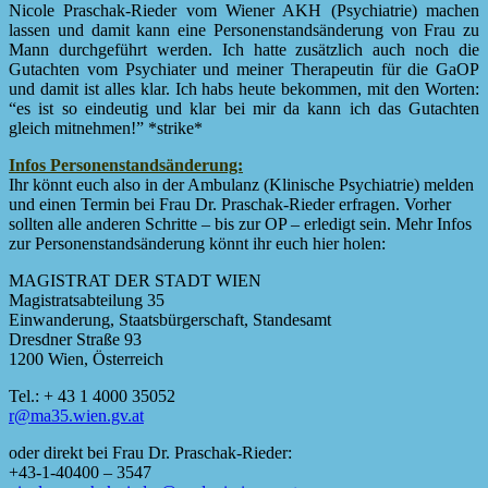
Nicole Praschak-Rieder vom Wiener AKH (Psychiatrie) machen
lassen und damit kann eine Personenstandsänderung von Frau zu
Mann durchgeführt werden. Ich hatte zusätzlich auch noch die
Gutachten vom Psychiater und meiner Therapeutin für die GaOP
und damit ist alles klar. Ich habs heute bekommen, mit den Worten:
“es ist so eindeutig und klar bei mir da kann ich das Gutachten
gleich mitnehmen!” *strike*
Infos Personenstandsänderung:
Ihr könnt euch also in der Ambulanz (Klinische Psychiatrie) melden
und einen Termin bei Frau Dr. Praschak-Rieder erfragen. Vorher
sollten alle anderen Schritte – bis zur OP – erledigt sein. Mehr Infos
zur Personenstandsänderung könnt ihr euch hier holen:
MAGISTRAT DER STADT WIEN
Magistratsabteilung 35
Einwanderung, Staatsbürgerschaft, Standesamt
Dresdner Straße 93
1200 Wien, Österreich
Tel.: + 43 1 4000 35052
r@ma35.wien.gv.at
oder direkt bei Frau Dr. Praschak-Rieder:
+43-1-40400 – 3547