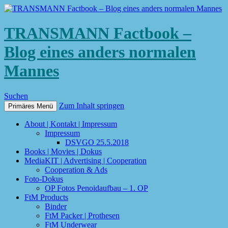
TRANSMANN Factbook –
Blog eines anders normalen
Mannes
Suchen
Zum Inhalt springen
Primäres Menü
About | Kontakt | Impressum
Impressum
DSVGO 25.5.2018
Books | Movies | Dokus
MediaKIT | Advertising | Cooperation
Cooperation & Ads
Foto-Dokus
OP Fotos Penoidaufbau – 1. OP
FtM Products
Binder
FtM Packer | Prothesen
FtM Underwear