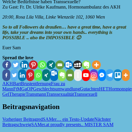
Welche Bedürfnisse haben Transsexuelle?
Zu Gast: Fr. Dr. Ulrike Kaufmann, Hormonambulanz des AKH
20:00, Rosa Lila Villa, Linke Wienzeile 102, 1060 Wien
So to all Followers da draußen… have a great time, have a great
life, take your dreams into your own hands.. everything is
POSSIBLE .. also the IMPOSSIBLE 🙂
Euer Sam
Spread the love
AKH
Bart
Brustentfernung
Frau zu
Mann
FtM
GaOP
Geschlechtsumwandlung
Gutachten
HET
Hormonspie
Gel
Therapie
Transmann
Transsexualität
Transsexuell
Beitragsnavigation
Vorheriger Beitrag
redSAMer… ein Testo-Update
Nächster
Beitrag
schweigSAMer.at proudly presents.. MISTER SAM