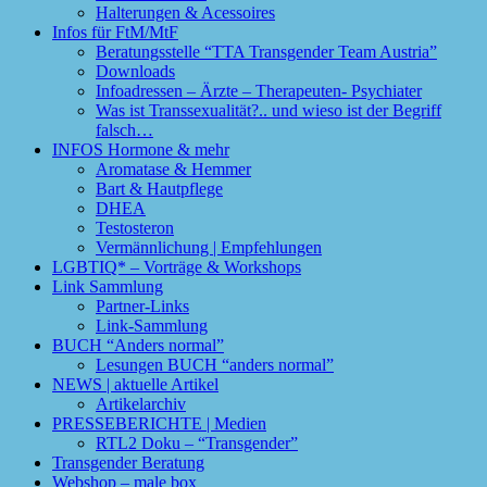
Halterungen & Acessoires
Infos für FtM/MtF
Beratungsstelle “TTA Transgender Team Austria”
Downloads
Infoadressen – Ärzte – Therapeuten- Psychiater
Was ist Transsexualität?.. und wieso ist der Begriff
falsch…
INFOS Hormone & mehr
Aromatase & Hemmer
Bart & Hautpflege
DHEA
Testosteron
Vermännlichung | Empfehlungen
LGBTIQ* – Vorträge & Workshops
Link Sammlung
Partner-Links
Link-Sammlung
BUCH “Anders normal”
Lesungen BUCH “anders normal”
NEWS | aktuelle Artikel
Artikelarchiv
PRESSEBERICHTE | Medien
RTL2 Doku – “Transgender”
Transgender Beratung
Webshop – male box