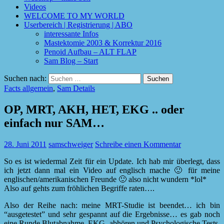
Videos
WELCOME TO MY WORLD
Userbereich | Registrierung | ABO
interessante Infos
Mastektomie 2003 & Korrektur 2016
Penoid Aufbau – ALT FLAP
Sam Blog – Start
Suchen nach:
Facts allgemein
,
Sam Details
OP, MRT, AKH, HET, EKG .. oder
einfach nur SAM…
28. Juni 2011
samschweiger
Schreibe einen Kommentar
So es ist wiedermal Zeit für ein Update. Ich hab mir überlegt, dass
ich jetzt dann mal ein Video auf englisch mache 🙂 für meine
englischen/amerikanischen Freunde 🙂 also nicht wundern *lol*
Also auf gehts zum fröhlichen Begriffe raten….
Also der Reihe nach: meine MRT-Studie ist beendet… ich bin
“ausgetestet” und sehr gespannt auf die Ergebnisse… es gab noch
eine Runde Blutabnahme, EKG, abhören und Psychologische Tests.