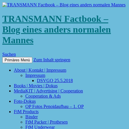
TRANSMANN Factbook –
Blog eines anders normalen
Mannes
Suchen
Zum Inhalt springen
Primäres Menü
About | Kontakt | Impressum
Impressum
DSVGO 25.5.2018
Books | Movies | Dokus
MediaKIT | Advertising | Cooperation
Cooperation & Ads
Foto-Dokus
OP Fotos Penoidaufbau – 1. OP
FtM Products
Binder
FtM Packer | Prothesen
FtM Underwear