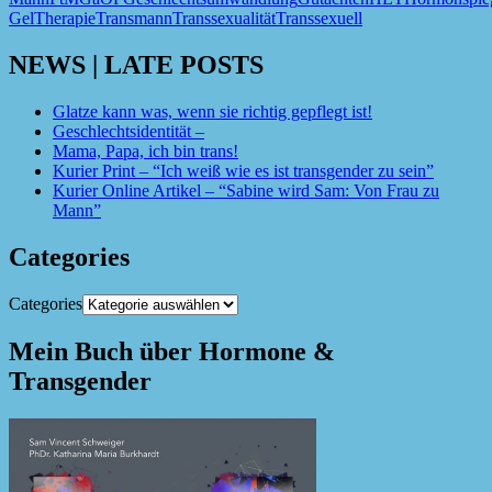
Gel
Therapie
Transmann
Transsexualität
Transsexuell
NEWS | LATE POSTS
Glatze kann was, wenn sie richtig gepflegt ist!
Geschlechtsidentität –
Mama, Papa, ich bin trans!
Kurier Print – “Ich weiß wie es ist transgender zu sein”
Kurier Online Artikel – “Sabine wird Sam: Von Frau zu
Mann”
Categories
Categories
Mein Buch über Hormone &
Transgender