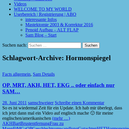
Videos
WELCOME TO MY WORLD
Userbereich | Registrierung | ABO
interessante Infos
Mastektomie 2003 & Korrektur 2016
Penoid Aufbau – ALT FLAP
Sam Blog – Start
Suchen nach:
Schlagwort-Archive: Hormonspiegel
Facts allgemein
,
Sam Details
OP, MRT, AKH, HET, EKG .. oder einfach nur
SAM…
28. Juni 2011
samschweiger
Schreibe einen Kommentar
So es ist wiedermal Zeit für ein Update. Ich hab mir überlegt, dass
ich jetzt dann mal ein Video auf englisch mache 🙂 für meine
englischen/amerikanischen
(mehr …)
AKH
Bart
Brustentfernung
Frau zu
Mann
FtM
GaOP
Geschlechtsumwandlung
Gutachten
HET
Hormonspie