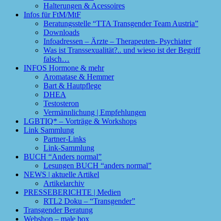
Halterungen & Acessoires
Infos für FtM/MtF
Beratungsstelle “TTA Transgender Team Austria”
Downloads
Infoadressen – Ärzte – Therapeuten- Psychiater
Was ist Transsexualität?.. und wieso ist der Begriff
falsch…
INFOS Hormone & mehr
Aromatase & Hemmer
Bart & Hautpflege
DHEA
Testosteron
Vermännlichung | Empfehlungen
LGBTIQ* – Vorträge & Workshops
Link Sammlung
Partner-Links
Link-Sammlung
BUCH “Anders normal”
Lesungen BUCH “anders normal”
NEWS | aktuelle Artikel
Artikelarchiv
PRESSEBERICHTE | Medien
RTL2 Doku – “Transgender”
Transgender Beratung
Webshop – male box