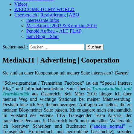
Videos
WELCOME TO MY WORLD
Userbereich | Registrierung | ABO
interessante Infos
Mastektomie 2003 & Korrektur 2016
Penoid Aufbau – ALT FLAP
Sam Blog – Start
Suchen nach:
MediaKIT | Advertising | Cooperation
Sie sind an einer Kooperation mit meiner Seite interessiert?
Gerne!
“Schweigsamer.at / Transmann Factbook” ist ein “Special Interest
Blog” und Informationsmedium zum Thema
Transsexualität und
Transidentität
aus Österreich. Seit März 2010 blogge ich über
meinen Weg und wichtige Stationen bei meiner Mannwerdung.
Deshalb bitte ich Sie, themenbezogene Anfragen zu stellen, die zu
meinem Blog/meiner Seite passen. Ich engagiere mich ehrenamtlich
im Vorstand des Vereins TTA Transgender Team Austria, der
transidente Personen in Österreich berät und unterstützt. Weiters bin
ich kreativer Schreiber und Buchautor (
“anders normal”
–
Transgender Hormonbuch und persönliche Geschichte), sozialer