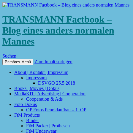
TRANSMANN Factbook –
Blog eines anders normalen
Mannes
Suchen
Zum Inhalt springen
Primäres Menü
About | Kontakt | Impressum
Impressum
DSVGO 25.5.2018
Books | Movies | Dokus
MediaKIT | Advertising | Cooperation
Cooperation & Ads
Foto-Dokus
OP Fotos Penoidaufbau – 1. OP
FtM Products
Binder
FtM Packer | Prothesen
FtM Underwear