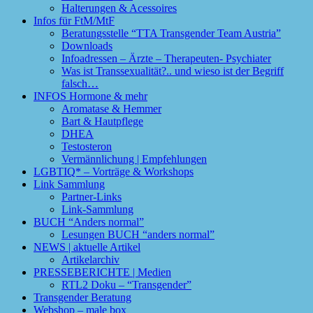
Halterungen & Acessoires
Infos für FtM/MtF
Beratungsstelle “TTA Transgender Team Austria”
Downloads
Infoadressen – Ärzte – Therapeuten- Psychiater
Was ist Transsexualität?.. und wieso ist der Begriff
falsch…
INFOS Hormone & mehr
Aromatase & Hemmer
Bart & Hautpflege
DHEA
Testosteron
Vermännlichung | Empfehlungen
LGBTIQ* – Vorträge & Workshops
Link Sammlung
Partner-Links
Link-Sammlung
BUCH “Anders normal”
Lesungen BUCH “anders normal”
NEWS | aktuelle Artikel
Artikelarchiv
PRESSEBERICHTE | Medien
RTL2 Doku – “Transgender”
Transgender Beratung
Webshop – male box