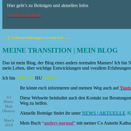
Hier geht’s zu Beiträgen und aktuellen Infos
NEWS & INFOS
…. 2 Lebenserfahrungen vereint in 1 …..
MEINE TRANSITION | MEIN BLOG
Das ist mein Blog, der Blog eines anders normalen Mannes! Ich bin 
mein Leben, über wichtige Entwicklungen und vorallem Erfahrungen
Ich bin
TRANS
*
HU
MAN…..
Ihr könnt euch informieren und meinen Weg auch auf
Yout
(c)
Diese Webseite beinhaltet auch den Kontakt zur Beratungsst
Photo:
Weg zu helfen.
Matt
Observe
Aktuelle Beiträge findet ihr unter
NEWS | AKTUELLE
A
–
March
Mein Buch
“
anders normal”
mit meiner Co Autorin Kathar
2018