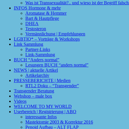
Was ist Transsexualität?.. und wieso ist der Begriff fals
INFOS Hormone & mehr
Aromatase & Hemmer
Bart & Hautpflege
DHEA
Testosteron
Vermännlichung | Empfehlungen
LGBTIQ* – Vorträge & Workshops
Link Sammlung
Partner-Links
Link-Sammlung
BUCH “Anders normal”
Lesungen BUCH “anders normal”
NEWS | aktuelle Artikel
Artikelarchiv
PRESSEBERICHTE | Medien
RTL2 Doku – “Transgender”
Transgender Beratung
Webshop – male box
Videos
WELCOME TO MY WORLD
Userbereich | Registrierung | ABO
interessante Infos
Mastektomie 2003 & Korrektur 2016
Penoid Aufbau – ALT FLAP