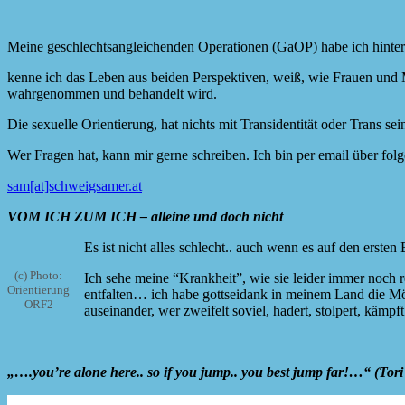
Meine geschlechtsangleichenden Operationen (GaOP) habe ich hinter m
kenne ich das Leben aus beiden Perspektiven, weiß, wie Frauen und 
wahrgenommen und behandelt wird.
Die sexuelle Orientierung, hat nichts mit Transidentität oder Trans 
Wer Fragen hat, kann mir gerne schreiben. Ich bin per email über fol
sam[at]schweigsamer.at
VOM ICH ZUM ICH – alleine und doch nicht
Es ist nicht alles schlecht.. auch wenn es auf den ers
(c) Photo:
Ich sehe meine “Krankheit”, wie sie leider immer noch re
Orientierung
entfalten… ich habe gottseidank in meinem Land die Mögl
ORF2
auseinander, wer zweifelt soviel, hadert, stolpert, käm
„….you’re alone here.. so if you jump.. you best jump far!…“ (Tor