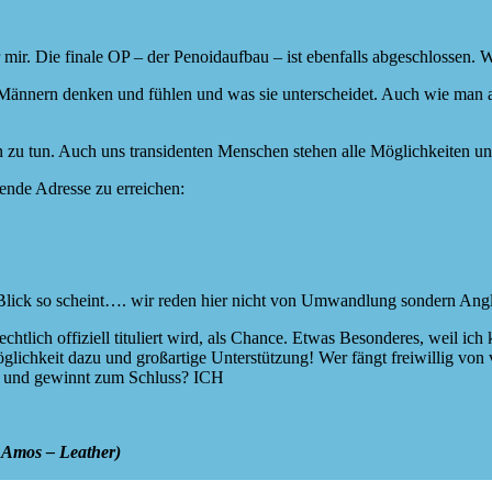
ir. Die finale OP – der Penoidaufbau – ist ebenfalls abgeschlossen. 
Männern denken und fühlen und was sie unterscheidet. Auch wie man al
sein zu tun. Auch uns transidenten Menschen stehen alle Möglichkeiten u
gende Adresse zu erreichen:
ten Blick so scheint…. wir reden hier nicht von Umwandlung sondern A
chtlich offiziell tituliert wird, als Chance. Etwas Besonderes, weil ic
ichkeit dazu und großartige Unterstützung! Wer fängt freiwillig von v
pft und gewinnt zum Schluss? ICH
i Amos – Leather)