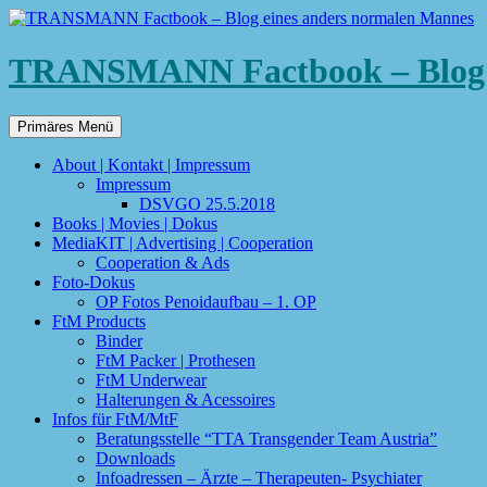
TRANSMANN Factbook – Blog e
Suchen
Zum
Primäres Menü
Inhalt
springen
About | Kontakt | Impressum
Impressum
DSVGO 25.5.2018
Books | Movies | Dokus
MediaKIT | Advertising | Cooperation
Cooperation & Ads
Foto-Dokus
OP Fotos Penoidaufbau – 1. OP
FtM Products
Binder
FtM Packer | Prothesen
FtM Underwear
Halterungen & Acessoires
Infos für FtM/MtF
Beratungsstelle “TTA Transgender Team Austria”
Downloads
Infoadressen – Ärzte – Therapeuten- Psychiater