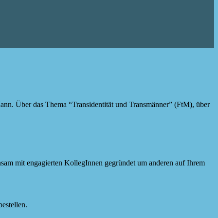
Mann. Über das Thema “Transidentität und Transmänner” (FtM), über
insam mit engagierten KollegInnen gegründet um anderen auf Ihrem
bestellen.