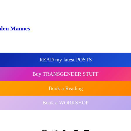
alen Mannes
READ my latest POSTS
Buy TRANSGENDER STUFF
Book a Reading
Book a WORKSHOP