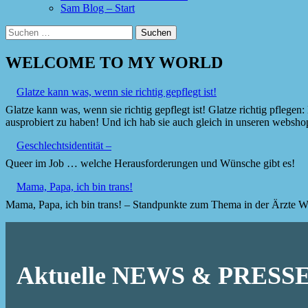
Sam Blog – Start
Suchen
nach:
WELCOME TO MY WORLD
Glatze kann was, wenn sie richtig gepflegt ist!
Glatze kann was, wenn sie richtig gepflegt ist! Glatze richtig pfle
ausprobiert zu haben! Und ich hab sie auch gleich in unseren websho
Geschlechtsidentität –
Queer im Job … welche Herausforderungen und Wünsche gibt es!
Mama, Papa, ich bin trans!
Mama, Papa, ich bin trans! – Standpunkte zum Thema in der Ärzte Wo
Aktuelle NEWS & PRES