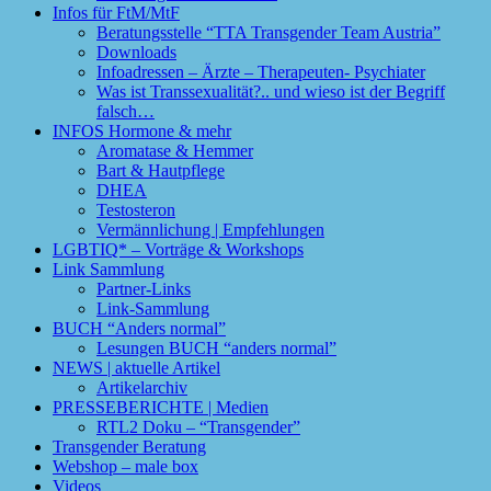
Infos für FtM/MtF
Beratungsstelle “TTA Transgender Team Austria”
Downloads
Infoadressen – Ärzte – Therapeuten- Psychiater
Was ist Transsexualität?.. und wieso ist der Begriff
falsch…
INFOS Hormone & mehr
Aromatase & Hemmer
Bart & Hautpflege
DHEA
Testosteron
Vermännlichung | Empfehlungen
LGBTIQ* – Vorträge & Workshops
Link Sammlung
Partner-Links
Link-Sammlung
BUCH “Anders normal”
Lesungen BUCH “anders normal”
NEWS | aktuelle Artikel
Artikelarchiv
PRESSEBERICHTE | Medien
RTL2 Doku – “Transgender”
Transgender Beratung
Webshop – male box
Videos