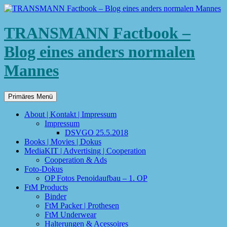
TRANSMANN Factbook –
Blog eines anders normalen
Mannes
Suchen
Zum
Primäres Menü
Inhalt
springen
About | Kontakt | Impressum
Impressum
DSVGO 25.5.2018
Books | Movies | Dokus
MediaKIT | Advertising | Cooperation
Cooperation & Ads
Foto-Dokus
OP Fotos Penoidaufbau – 1. OP
FtM Products
Binder
FtM Packer | Prothesen
FtM Underwear
Halterungen & Acessoires