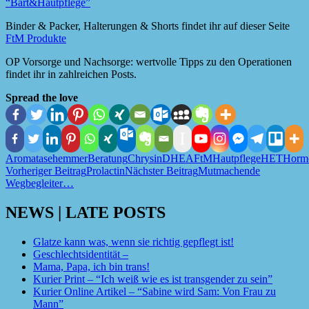
“Bart&Hautpflege”
Binder & Packer, Halterungen & Shorts findet ihr auf dieser Seite
FtM Produkte
OP Vorsorge und Nachsorge: wertvolle Tipps zu den Operationen
findet ihr in zahlreichen Posts.
Spread the love
Aromatasehemmer
Beratung
Chrysin
DHEA
FtM
Hautpflege
HET
Horm
Beitragsnavigation
Vorheriger Beitrag
Prolactin
Nächster Beitrag
Mutmachende
Wegbegleiter…
NEWS | LATE POSTS
Glatze kann was, wenn sie richtig gepflegt ist!
Geschlechtsidentität –
Mama, Papa, ich bin trans!
Kurier Print – “Ich weiß wie es ist transgender zu sein”
Kurier Online Artikel – “Sabine wird Sam: Von Frau zu
Mann”