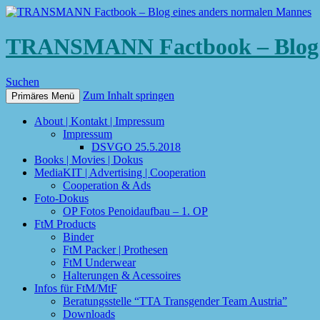
TRANSMANN Factbook – Blog e
Suchen
Zum Inhalt springen
Primäres Menü
About | Kontakt | Impressum
Impressum
DSVGO 25.5.2018
Books | Movies | Dokus
MediaKIT | Advertising | Cooperation
Cooperation & Ads
Foto-Dokus
OP Fotos Penoidaufbau – 1. OP
FtM Products
Binder
FtM Packer | Prothesen
FtM Underwear
Halterungen & Acessoires
Infos für FtM/MtF
Beratungsstelle “TTA Transgender Team Austria”
Downloads