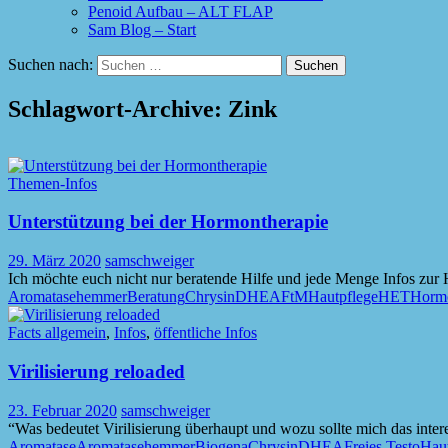
Penoid Aufbau – ALT FLAP
Sam Blog – Start
Suchen nach:
Schlagwort-Archive: Zink
Themen-Infos
Unterstützung bei der Hormontherapie
29. März 2020
samschweiger
Ich möchte euch nicht nur beratende Hilfe und jede Menge Infos zur
Aromatasehemmer
Beratung
Chrysin
DHEA
FtM
Hautpflege
HET
Horm
Facts allgemein
,
Infos
,
öffentliche Infos
Virilisierung reloaded
23. Februar 2020
samschweiger
“Was bedeutet Virilisierung überhaupt und wozu sollte mich das intere
Aromatase
Aromatasehemmer
Biogena
Chrysin
DHEA
Freies Testo
Haut