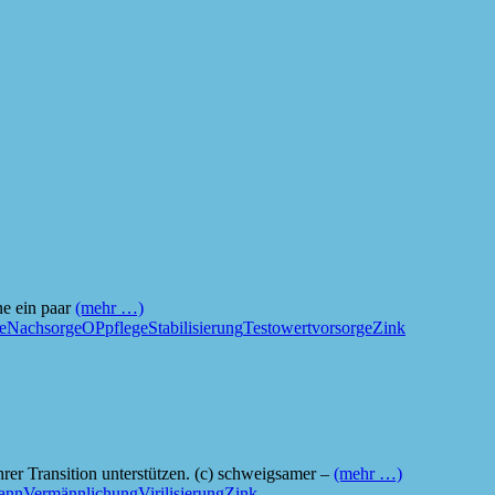
ne ein paar
(mehr …)
e
Nachsorge
OP
pflege
Stabilisierung
Testowert
vorsorge
Zink
hrer Transition unterstützen. (c) schweigsamer –
(mehr …)
ann
Vermännlichung
Virilisierung
Zink