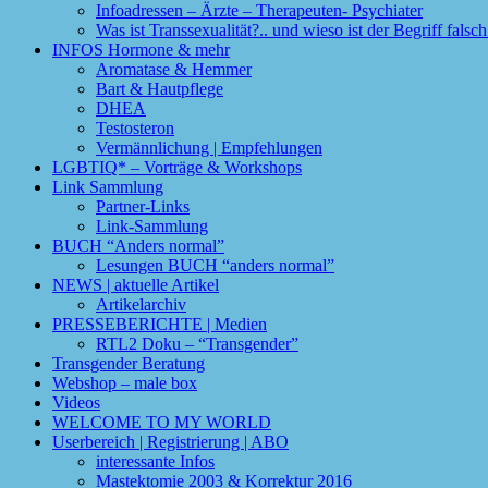
Infoadressen – Ärzte – Therapeuten- Psychiater
Was ist Transsexualität?.. und wieso ist der Begriff fals
INFOS Hormone & mehr
Aromatase & Hemmer
Bart & Hautpflege
DHEA
Testosteron
Vermännlichung | Empfehlungen
LGBTIQ* – Vorträge & Workshops
Link Sammlung
Partner-Links
Link-Sammlung
BUCH “Anders normal”
Lesungen BUCH “anders normal”
NEWS | aktuelle Artikel
Artikelarchiv
PRESSEBERICHTE | Medien
RTL2 Doku – “Transgender”
Transgender Beratung
Webshop – male box
Videos
WELCOME TO MY WORLD
Userbereich | Registrierung | ABO
interessante Infos
Mastektomie 2003 & Korrektur 2016