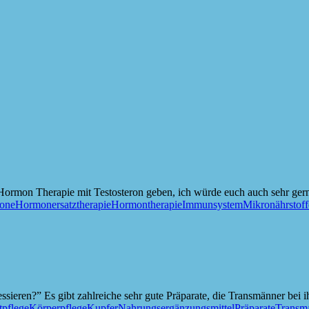
 Hormon Therapie mit Testosteron geben, ich würde euch auch sehr ger
one
Hormonersatztherapie
Hormontherapie
Immunsystem
Mikronährstoff
ssieren?” Es gibt zahlreiche sehr gute Präparate, die Transmänner bei i
pflege
Körperpflege
Kupfer
Nahrungsergänzungsmittel
Präparate
Transm