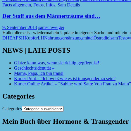
Facts allgemein
,
Fotos
,
Infos
,
Sam Details
Der Stoff aus dem Männerträume sind…
9. September 2013
samschweiger
Hallo allerseits.. wiedermal ein Update in eigener Sache und mit ein
DHEA
FSH
Kupfer
LH
Nahrungsergänzungsmittel
Östradiol
sam
Testow
NEWS | LATE POSTS
Glatze kann was, wenn sie richtig gepflegt ist!
Geschlechtsidentität –
Mama, Papa, ich bin trans!
Kurier Print – “Ich weiß wie es ist transgender zu sein”
Kurier Online Artikel – “Sabine wird Sam: Von Frau zu Mann”
Categories
Categories
Mein Buch über Hormone & Transgender