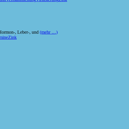
, Hormon-, Leber-, und
(mehr …)
mine
Zink