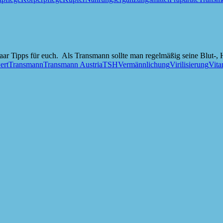
 paar Tipps für euch. Als Transmann sollte man regelmäßig seine Blut-
ert
Transmann
Transmann Austria
TSH
Vermännlichung
Virilisierung
Vita