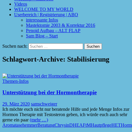
Videos
WELCOME TO MY WORLD
Userbereich | Registrierung | ABO
interessante Infos
Mastektomie 2003 & Korrektur 2016
Penoid Aufbau – ALT FLAP
Sam Blog – Start
Suchen nach:
Schlagwort-Archive: Stabilisierung
Themen-Infos
Unterstützung bei der Hormontherapie
29. März 2020
samschweiger
Ich möchte euch nicht nur beratende Hilfe und jede Menge Infos zur
Hormon Therapie mit Testosteron geben, ich würde euch auch sehr
gerne ein paar
(mehr …)
Aromatasehemmer
Beratung
Chrysin
DHEA
FtM
Hautpflege
HET
Horm