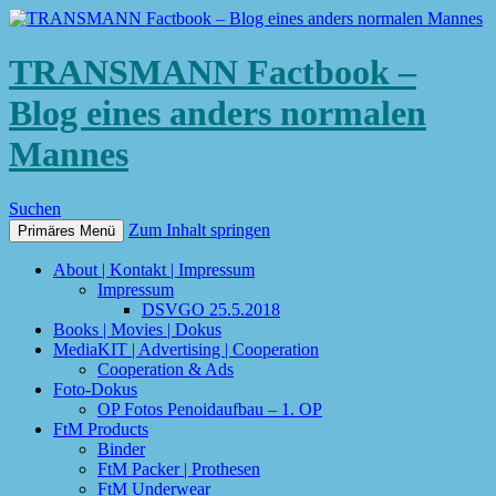
TRANSMANN Factbook –
Blog eines anders normalen
Mannes
Suchen
Zum Inhalt springen
Primäres Menü
About | Kontakt | Impressum
Impressum
DSVGO 25.5.2018
Books | Movies | Dokus
MediaKIT | Advertising | Cooperation
Cooperation & Ads
Foto-Dokus
OP Fotos Penoidaufbau – 1. OP
FtM Products
Binder
FtM Packer | Prothesen
FtM Underwear