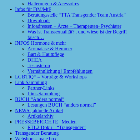
Halterungen & Acessoires
Infos für FtM/MtF
Beratungsstelle “TTA Transgender Team Austria”
Downloads
Infoadressen – Ärzte – Therapeuten- Psychiater
Was ist Transsexualität?.. und wieso ist der Begriff
falsch…
INFOS Hormone & mehr
Aromatase & Hemmer
Bart & Hautpflege
DHEA
Testosteron
Vermännlichung | Empfehlungen
LGBTIQ* – Vorträge & Workshops
Link Sammlung
Partner-Links
Link-Sammlung
BUCH “Anders normal”
Lesungen BUCH “anders normal”
NEWS | aktuelle Artikel
Artikelarchiv
PRESSEBERICHTE | Medien
RTL2 Doku – “Transgender”
Transgender Beratung
Webshop – male box