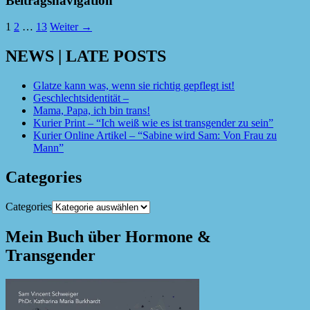
Beitragsnavigation
1
2
…
13
Weiter →
NEWS | LATE POSTS
Glatze kann was, wenn sie richtig gepflegt ist!
Geschlechtsidentität –
Mama, Papa, ich bin trans!
Kurier Print – “Ich weiß wie es ist transgender zu sein”
Kurier Online Artikel – “Sabine wird Sam: Von Frau zu
Mann”
Categories
Categories
Mein Buch über Hormone &
Transgender