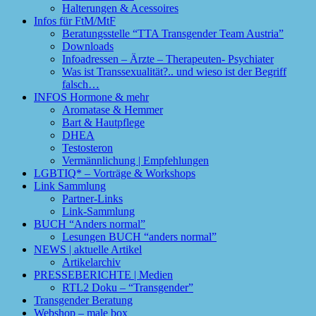
Halterungen & Acessoires
Infos für FtM/MtF
Beratungsstelle “TTA Transgender Team Austria”
Downloads
Infoadressen – Ärzte – Therapeuten- Psychiater
Was ist Transsexualität?.. und wieso ist der Begriff
falsch…
INFOS Hormone & mehr
Aromatase & Hemmer
Bart & Hautpflege
DHEA
Testosteron
Vermännlichung | Empfehlungen
LGBTIQ* – Vorträge & Workshops
Link Sammlung
Partner-Links
Link-Sammlung
BUCH “Anders normal”
Lesungen BUCH “anders normal”
NEWS | aktuelle Artikel
Artikelarchiv
PRESSEBERICHTE | Medien
RTL2 Doku – “Transgender”
Transgender Beratung
Webshop – male box