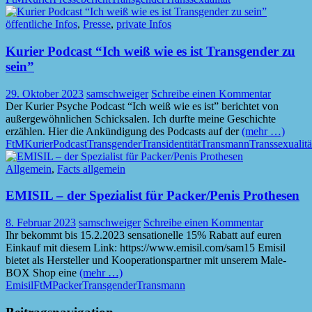
öffentliche Infos
,
Presse
,
private Infos
Kurier Podcast “Ich weiß wie es ist Transgender zu
sein”
29. Oktober 2023
samschweiger
Schreibe einen Kommentar
Der Kurier Psyche Podcast “Ich weiß wie es ist” berichtet von
außergewöhnlichen Schicksalen. Ich durfte meine Geschichte
erzählen. Hier die Ankündigung des Podcasts auf der
(mehr …)
FtM
Kurier
Podcast
Transgender
Transidentität
Transmann
Transsexualitä
Allgemein
,
Facts allgemein
EMISIL – der Spezialist für Packer/Penis Prothesen
8. Februar 2023
samschweiger
Schreibe einen Kommentar
Ihr bekommt bis 15.2.2023 sensationelle 15% Rabatt auf euren
Einkauf mit diesem Link: https://www.emisil.com/sam15 Emisil
bietet als Hersteller und Kooperationspartner mit unserem Male-
BOX Shop eine
(mehr …)
Emisil
FtM
Packer
Transgender
Transmann