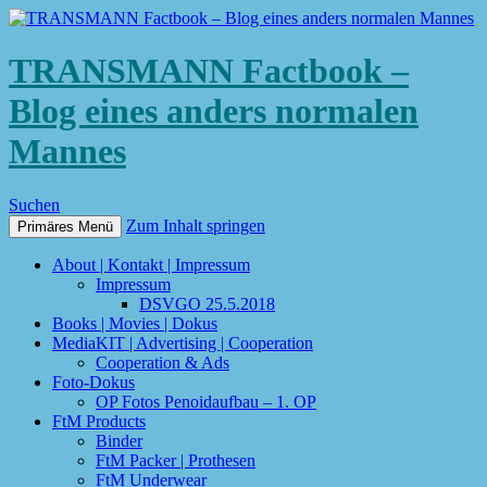
TRANSMANN Factbook –
Blog eines anders normalen
Mannes
Suchen
Zum Inhalt springen
Primäres Menü
About | Kontakt | Impressum
Impressum
DSVGO 25.5.2018
Books | Movies | Dokus
MediaKIT | Advertising | Cooperation
Cooperation & Ads
Foto-Dokus
OP Fotos Penoidaufbau – 1. OP
FtM Products
Binder
FtM Packer | Prothesen
FtM Underwear