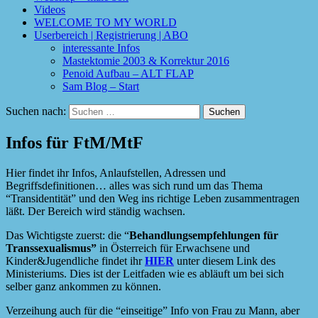
Videos
WELCOME TO MY WORLD
Userbereich | Registrierung | ABO
interessante Infos
Mastektomie 2003 & Korrektur 2016
Penoid Aufbau – ALT FLAP
Sam Blog – Start
Suchen nach:
Infos für FtM/MtF
Hier findet ihr Infos, Anlaufstellen, Adressen und
Begriffsdefinitionen… alles was sich rund um das Thema
“Transidentität” und den Weg ins richtige Leben zusammentragen
läßt. Der Bereich wird ständig wachsen.
Das Wichtigste zuerst: die “
Behandlungsempfehlungen für
Transsexualismus”
in Österreich für Erwachsene und
Kinder&Jugendliche findet ihr
HIER
unter diesem Link des
Ministeriums. Dies ist der Leitfaden wie es abläuft um bei sich
selber ganz ankommen zu können.
Verzeihung auch für die “einseitige” Info von Frau zu Mann, aber