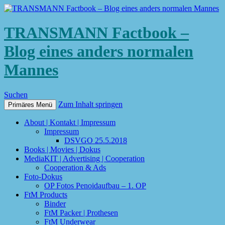
TRANSMANN Factbook –
Blog eines anders normalen
Mannes
Suchen
Zum Inhalt springen
Primäres Menü
About | Kontakt | Impressum
Impressum
DSVGO 25.5.2018
Books | Movies | Dokus
MediaKIT | Advertising | Cooperation
Cooperation & Ads
Foto-Dokus
OP Fotos Penoidaufbau – 1. OP
FtM Products
Binder
FtM Packer | Prothesen
FtM Underwear