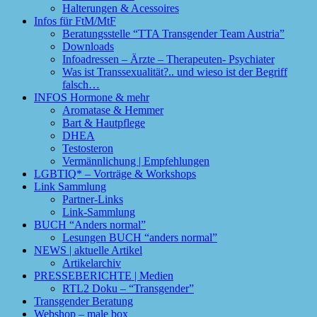
Halterungen & Acessoires
Infos für FtM/MtF
Beratungsstelle “TTA Transgender Team Austria”
Downloads
Infoadressen – Ärzte – Therapeuten- Psychiater
Was ist Transsexualität?.. und wieso ist der Begriff
falsch…
INFOS Hormone & mehr
Aromatase & Hemmer
Bart & Hautpflege
DHEA
Testosteron
Vermännlichung | Empfehlungen
LGBTIQ* – Vorträge & Workshops
Link Sammlung
Partner-Links
Link-Sammlung
BUCH “Anders normal”
Lesungen BUCH “anders normal”
NEWS | aktuelle Artikel
Artikelarchiv
PRESSEBERICHTE | Medien
RTL2 Doku – “Transgender”
Transgender Beratung
Webshop – male box