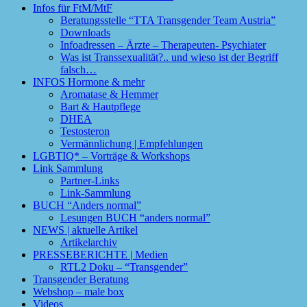
Infos für FtM/MtF
Beratungsstelle “TTA Transgender Team Austria”
Downloads
Infoadressen – Ärzte – Therapeuten- Psychiater
Was ist Transsexualität?.. und wieso ist der Begriff
falsch…
INFOS Hormone & mehr
Aromatase & Hemmer
Bart & Hautpflege
DHEA
Testosteron
Vermännlichung | Empfehlungen
LGBTIQ* – Vorträge & Workshops
Link Sammlung
Partner-Links
Link-Sammlung
BUCH “Anders normal”
Lesungen BUCH “anders normal”
NEWS | aktuelle Artikel
Artikelarchiv
PRESSEBERICHTE | Medien
RTL2 Doku – “Transgender”
Transgender Beratung
Webshop – male box
Videos