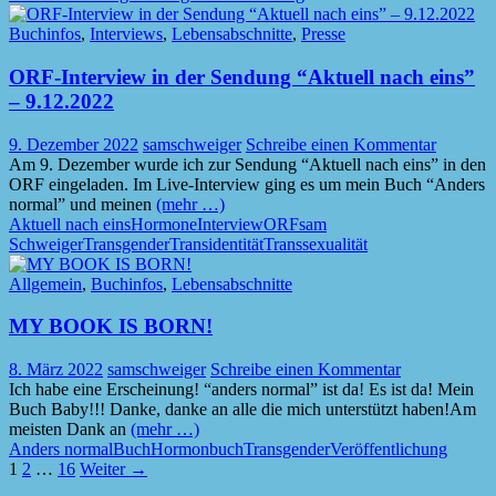
Buchinfos
,
Interviews
,
Lebensabschnitte
,
Presse
ORF-Interview in der Sendung “Aktuell nach eins”
– 9.12.2022
9. Dezember 2022
samschweiger
Schreibe einen Kommentar
Am 9. Dezember wurde ich zur Sendung “Aktuell nach eins” in den
ORF eingeladen. Im Live-Interview ging es um mein Buch “Anders
normal” und meinen
(mehr …)
Aktuell nach eins
Hormone
Interview
ORF
sam
Schweiger
Transgender
Transidentität
Transsexualität
Allgemein
,
Buchinfos
,
Lebensabschnitte
MY BOOK IS BORN!
8. März 2022
samschweiger
Schreibe einen Kommentar
Ich habe eine Erscheinung! “anders normal” ist da! Es ist da! Mein
Buch Baby!!! Danke, danke an alle die mich unterstützt haben!Am
meisten Dank an
(mehr …)
Anders normal
Buch
Hormonbuch
Transgender
Veröffentlichung
Beitragsnavigation
1
2
…
16
Weiter →