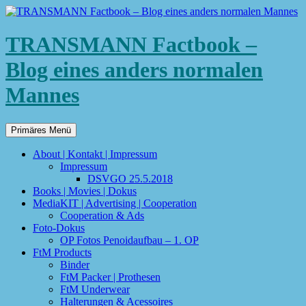
TRANSMANN Factbook –
Blog eines anders normalen
Mannes
Suchen
Zum
Primäres Menü
Inhalt
springen
About | Kontakt | Impressum
Impressum
DSVGO 25.5.2018
Books | Movies | Dokus
MediaKIT | Advertising | Cooperation
Cooperation & Ads
Foto-Dokus
OP Fotos Penoidaufbau – 1. OP
FtM Products
Binder
FtM Packer | Prothesen
FtM Underwear
Halterungen & Acessoires