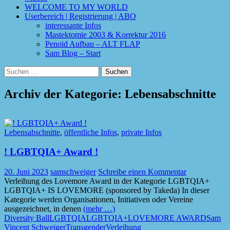
WELCOME TO MY WORLD
Userbereich | Registrierung | ABO
interessante Infos
Mastektomie 2003 & Korrektur 2016
Penoid Aufbau – ALT FLAP
Sam Blog – Start
Suchen
nach:
Archiv der Kategorie: Lebensabschnitte
Lebensabschnitte
,
öffentliche Infos
,
private Infos
! LGBTQIA+ Award !
20. Juni 2023
samschweiger
Schreibe einen Kommentar
Verleihung des Lovemore Award in der Kategorie LGBTQIA+
LGBTQIA+ IS LOVEMORE (sponsored by Takeda) In dieser
Kategorie werden Organisationen, Initiativen oder Vereine
ausgezeichnet, in denen
(mehr …)
Diversity Ball
LGBTQIA
LGBTQIA+
LOVEMORE AWARD
Sam
Vincent Schweiger
Transgender
Verleihung