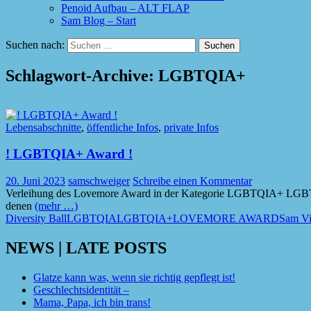
Penoid Aufbau – ALT FLAP
Sam Blog – Start
Suchen nach:
Schlagwort-Archive: LGBTQIA+
Lebensabschnitte
,
öffentliche Infos
,
private Infos
! LGBTQIA+ Award !
20. Juni 2023
samschweiger
Schreibe einen Kommentar
Verleihung des Lovemore Award in der Kategorie LGBTQIA+ LGBTQI
denen
(mehr …)
Diversity Ball
LGBTQIA
LGBTQIA+
LOVEMORE AWARD
Sam Vi
NEWS | LATE POSTS
Glatze kann was, wenn sie richtig gepflegt ist!
Geschlechtsidentität –
Mama, Papa, ich bin trans!