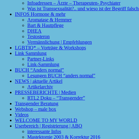
Infoadressen – Ärzte – Therapeuten- Psychiater
Was ist Transsexualität?.. und wieso ist der Begriff fals
INFOS Hormone & mehr
Aromatase & Hemmer
Bart & Hautpflege
DHEA
Testosteron
Vermännlichung | Empfehlungen
LGBTIQ* – Vorträge & Workshops
Link Sammlung
Partner-Links
Link-Sammlung
BUCH “Anders normal”
Lesungen BUCH “anders normal”
NEWS | aktuelle Artikel
Artikelarchiv
PRESSEBERICHTE | Medien
RTL2 Doku – “Transgender”
Transgender Beratung
Webshop – male box
Videos
WELCOME TO MY WORLD
Userbereich | Registrierung | ABO
interessante Infos
Mastektomie 2003 & Korrektur 2016