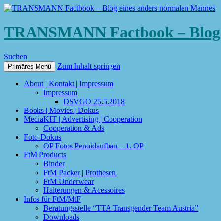
TRANSMANN Factbook – Blog e
Suchen
Zum Inhalt springen
Primäres Menü
About | Kontakt | Impressum
Impressum
DSVGO 25.5.2018
Books | Movies | Dokus
MediaKIT | Advertising | Cooperation
Cooperation & Ads
Foto-Dokus
OP Fotos Penoidaufbau – 1. OP
FtM Products
Binder
FtM Packer | Prothesen
FtM Underwear
Halterungen & Acessoires
Infos für FtM/MtF
Beratungsstelle “TTA Transgender Team Austria”
Downloads