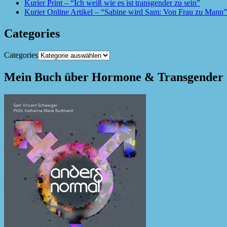
Kurier Print – “Ich weiß wie es ist transgender zu sein”
Kurier Online Artikel – “Sabine wird Sam: Von Frau zu Mann”
Categories
Categories
Mein Buch über Hormone & Transgender