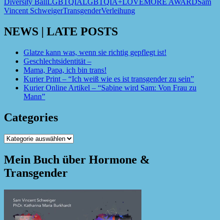
Diversity Ball
LGBTQIA
LGBTQIA+
LOVEMORE AWARD
Sam
Vincent Schweiger
Transgender
Verleihung
NEWS | LATE POSTS
Glatze kann was, wenn sie richtig gepflegt ist!
Geschlechtsidentität –
Mama, Papa, ich bin trans!
Kurier Print – “Ich weiß wie es ist transgender zu sein”
Kurier Online Artikel – “Sabine wird Sam: Von Frau zu
Mann”
Categories
Categories
Mein Buch über Hormone &
Transgender