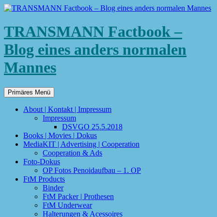
TRANSMANN Factbook –
Blog eines anders normalen
Mannes
Suchen
Zum
Primäres Menü
Inhalt
springen
About | Kontakt | Impressum
Impressum
DSVGO 25.5.2018
Books | Movies | Dokus
MediaKIT | Advertising | Cooperation
Cooperation & Ads
Foto-Dokus
OP Fotos Penoidaufbau – 1. OP
FtM Products
Binder
FtM Packer | Prothesen
FtM Underwear
Halterungen & Acessoires