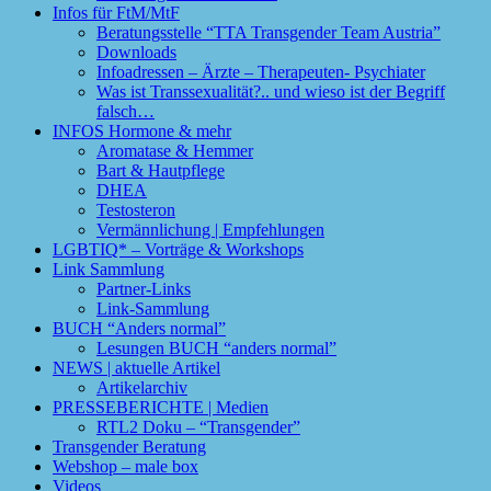
Infos für FtM/MtF
Beratungsstelle “TTA Transgender Team Austria”
Downloads
Infoadressen – Ärzte – Therapeuten- Psychiater
Was ist Transsexualität?.. und wieso ist der Begriff
falsch…
INFOS Hormone & mehr
Aromatase & Hemmer
Bart & Hautpflege
DHEA
Testosteron
Vermännlichung | Empfehlungen
LGBTIQ* – Vorträge & Workshops
Link Sammlung
Partner-Links
Link-Sammlung
BUCH “Anders normal”
Lesungen BUCH “anders normal”
NEWS | aktuelle Artikel
Artikelarchiv
PRESSEBERICHTE | Medien
RTL2 Doku – “Transgender”
Transgender Beratung
Webshop – male box
Videos