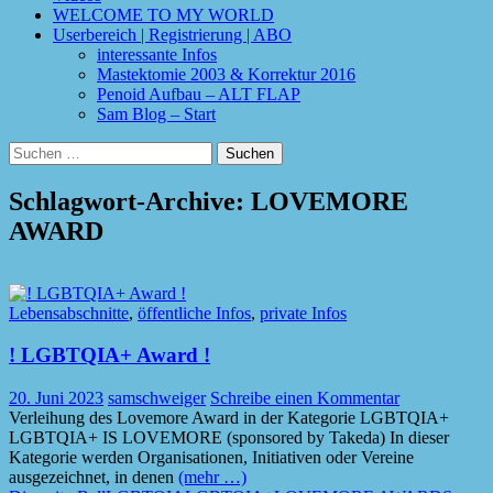
WELCOME TO MY WORLD
Userbereich | Registrierung | ABO
interessante Infos
Mastektomie 2003 & Korrektur 2016
Penoid Aufbau – ALT FLAP
Sam Blog – Start
Suchen
nach:
Schlagwort-Archive: LOVEMORE
AWARD
Lebensabschnitte
,
öffentliche Infos
,
private Infos
! LGBTQIA+ Award !
20. Juni 2023
samschweiger
Schreibe einen Kommentar
Verleihung des Lovemore Award in der Kategorie LGBTQIA+
LGBTQIA+ IS LOVEMORE (sponsored by Takeda) In dieser
Kategorie werden Organisationen, Initiativen oder Vereine
ausgezeichnet, in denen
(mehr …)