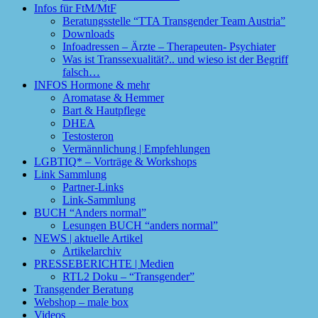
Infos für FtM/MtF
Beratungsstelle “TTA Transgender Team Austria”
Downloads
Infoadressen – Ärzte – Therapeuten- Psychiater
Was ist Transsexualität?.. und wieso ist der Begriff
falsch…
INFOS Hormone & mehr
Aromatase & Hemmer
Bart & Hautpflege
DHEA
Testosteron
Vermännlichung | Empfehlungen
LGBTIQ* – Vorträge & Workshops
Link Sammlung
Partner-Links
Link-Sammlung
BUCH “Anders normal”
Lesungen BUCH “anders normal”
NEWS | aktuelle Artikel
Artikelarchiv
PRESSEBERICHTE | Medien
RTL2 Doku – “Transgender”
Transgender Beratung
Webshop – male box
Videos