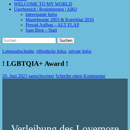
WELCOME TO MY WORLD
Userbereich | Registrierung | ABO
interessante Infos
Mastektomie 2003 & Korrektur 2016
Penoid Aufbau – ALT FLAP
Sam Blog – Start
Suchen
nach:
Lebensabschnitte
,
öffentliche Infos
,
private Infos
! LGBTQIA+ Award !
20. Juni 2023
samschweiger
Schreibe einen Kommentar
Verleihung des Lovemore