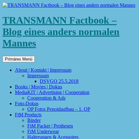
TRANSMANN Factbook –
Blog eines anders normalen
Mannes
Suchen
Zum
Primäres Menü
Inhalt
springen
About | Kontakt | Impressum
Impressum
DSVGO 25.5.2018
Books | Movies | Dokus
MediaKIT | Advertising | Cooperation
Cooperation & Ads
Foto-Dokus
OP Fotos Penoidaufbau – 1. OP
FtM Products
Binder
FtM Packer | Prothesen
FtM Underwear
Halterungen & Acessoires