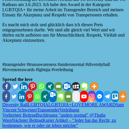
Rathaus am 3.6.2023. Ich habe den Award in der Kategorie
LGBTQIA+ für meine Arbeit im Transgender Bereich und meinen
Einsatz für Akzeptanz und Respekt von Transpersonen erhalten.
Es macht mich stolz und glücklich dass ich diesen Preis
entgegennehmen durfte. Wir sind alle gleich viel Wert und wir
dürfen nicht aufhören uns für Menschlichkeit, Respekt, Vielfalt und
Akzeptanz einzusetzen.
#transgender #transawareness #andersnormal #diversityball
#lovemoreawards #lgbtqia #verleihung
Spread the love
Diversity Ball
LGBTQIA
LGBTQIA+
LOVEMORE AWARD
Sam
Vincent Schweiger
Transgender
Verleihung
Beitragsnavigation
Vorheriger Beitrag
Buchlesung “anders normal” @Thalia
Wien
Nächster Beitrag
Kurier Artikel – “Jeder hat das Recht, zu
bestimmen, wie er oder sie leben möchte”