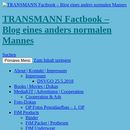
TRANSMANN Factbook –
Blog eines anders normalen
Mannes
Suchen
Zum Inhalt springen
Primäres Menü
About | Kontakt | Impressum
Impressum
DSVGO 25.5.2018
Books | Movies | Dokus
MediaKIT | Advertising | Cooperation
Cooperation & Ads
Foto-Dokus
OP Fotos Penoidaufbau – 1. OP
FtM Products
Binder
FtM Packer | Prothesen
FtM Underwear