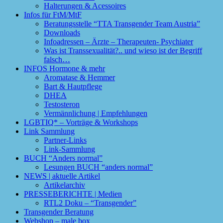
Halterungen & Acessoires
Infos für FtM/MtF
Beratungsstelle “TTA Transgender Team Austria”
Downloads
Infoadressen – Ärzte – Therapeuten- Psychiater
Was ist Transsexualität?.. und wieso ist der Begriff
falsch…
INFOS Hormone & mehr
Aromatase & Hemmer
Bart & Hautpflege
DHEA
Testosteron
Vermännlichung | Empfehlungen
LGBTIQ* – Vorträge & Workshops
Link Sammlung
Partner-Links
Link-Sammlung
BUCH “Anders normal”
Lesungen BUCH “anders normal”
NEWS | aktuelle Artikel
Artikelarchiv
PRESSEBERICHTE | Medien
RTL2 Doku – “Transgender”
Transgender Beratung
Webshop – male box