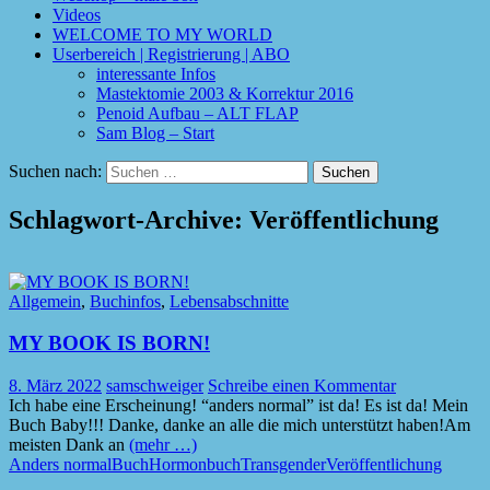
Videos
WELCOME TO MY WORLD
Userbereich | Registrierung | ABO
interessante Infos
Mastektomie 2003 & Korrektur 2016
Penoid Aufbau – ALT FLAP
Sam Blog – Start
Suchen nach:
Schlagwort-Archive: Veröffentlichung
Allgemein
,
Buchinfos
,
Lebensabschnitte
MY BOOK IS BORN!
8. März 2022
samschweiger
Schreibe einen Kommentar
Ich habe eine Erscheinung! “anders normal” ist da! Es ist da! Mein
Buch Baby!!! Danke, danke an alle die mich unterstützt haben!Am
meisten Dank an
(mehr …)
Anders normal
Buch
Hormonbuch
Transgender
Veröffentlichung