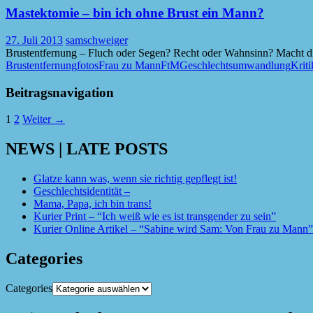
Mastektomie – bin ich ohne Brust ein Mann?
27. Juli 2013
samschweiger
Brustentfernung – Fluch oder Segen? Recht oder Wahnsinn? Macht die 
Brustentfernung
fotos
Frau zu Mann
FtM
Geschlechtsumwandlung
Kriti
Beitragsnavigation
1
2
Weiter →
NEWS | LATE POSTS
Glatze kann was, wenn sie richtig gepflegt ist!
Geschlechtsidentität –
Mama, Papa, ich bin trans!
Kurier Print – “Ich weiß wie es ist transgender zu sein”
Kurier Online Artikel – “Sabine wird Sam: Von Frau zu Mann”
Categories
Categories