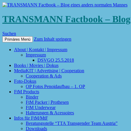
TRANSMANN Factbook – Blog e
Suchen
Zum Inhalt springen
Primäres Menü
About | Kontakt | Impressum
Impressum
DSVGO 25.5.2018
Books | Movies | Dokus
MediaKIT | Advertising | Cooperation
Cooperation & Ads
Foto-Dokus
OP Fotos Penoidaufbau – 1. OP
FtM Products
Binder
FtM Packer | Prothesen
FtM Underwear
Halterungen & Acessoires
Infos für FtM/MtF
Beratungsstelle “TTA Transgender Team Austria”
Downloads