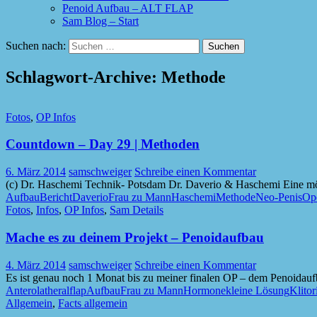
Penoid Aufbau – ALT FLAP
Sam Blog – Start
Suchen nach:
Schlagwort-Archive: Methode
Fotos
,
OP Infos
Countdown – Day 29 | Methoden
6. März 2014
samschweiger
Schreibe einen Kommentar
(c) Dr. Haschemi Technik- Potsdam Dr. Daverio & Haschemi Eine mö
Aufbau
Bericht
Daverio
Frau zu Mann
Haschemi
Methode
Neo-Penis
Ope
Fotos
,
Infos
,
OP Infos
,
Sam Details
Mache es zu deinem Projekt – Penoidaufbau
4. März 2014
samschweiger
Schreibe einen Kommentar
Es ist genau noch 1 Monat bis zu meiner finalen OP – dem Penoidaufb
Anterolatheralflap
Aufbau
Frau zu Mann
Hormone
kleine Lösung
Klitor
Allgemein
,
Facts allgemein