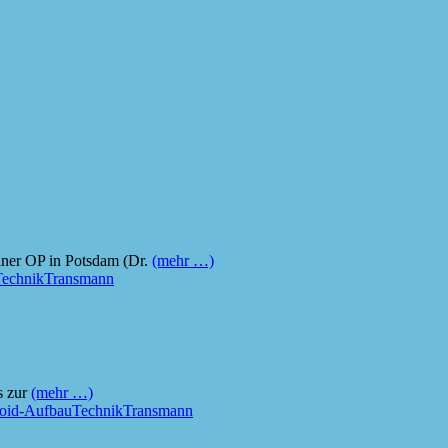
iner OP in Potsdam (Dr.
(mehr …)
Technik
Transmann
s zur
(mehr …)
oid-Aufbau
Technik
Transmann