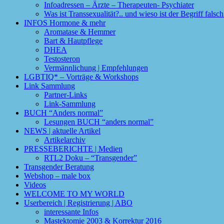
Infoadressen – Ärzte – Therapeuten- Psychiater
Was ist Transsexualität?.. und wieso ist der Begriff fals
INFOS Hormone & mehr
Aromatase & Hemmer
Bart & Hautpflege
DHEA
Testosteron
Vermännlichung | Empfehlungen
LGBTIQ* – Vorträge & Workshops
Link Sammlung
Partner-Links
Link-Sammlung
BUCH “Anders normal”
Lesungen BUCH “anders normal”
NEWS | aktuelle Artikel
Artikelarchiv
PRESSEBERICHTE | Medien
RTL2 Doku – “Transgender”
Transgender Beratung
Webshop – male box
Videos
WELCOME TO MY WORLD
Userbereich | Registrierung | ABO
interessante Infos
Mastektomie 2003 & Korrektur 2016