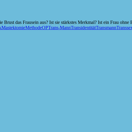
Brust das Frausein aus? Ist sie stärkstes Merkmal? Ist ein Frau ohne
k
Mastektomie
Methode
OP
Trans-Mann
Transidentität
Transmann
Transsex