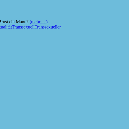
 Brust ein Mann?
(mehr …)
ualität
Transsexuell
Transsexueller