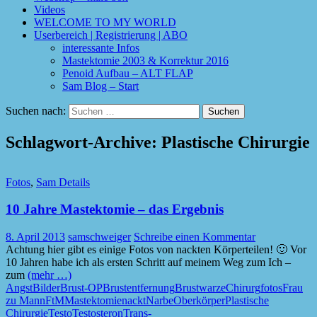
Videos
WELCOME TO MY WORLD
Userbereich | Registrierung | ABO
interessante Infos
Mastektomie 2003 & Korrektur 2016
Penoid Aufbau – ALT FLAP
Sam Blog – Start
Suchen nach:
Schlagwort-Archive: Plastische Chirurgie
Fotos
,
Sam Details
10 Jahre Mastektomie – das Ergebnis
8. April 2013
samschweiger
Schreibe einen Kommentar
Achtung hier gibt es einige Fotos von nackten Körperteilen! 🙂 Vor
10 Jahren habe ich als ersten Schritt auf meinem Weg zum Ich –
zum
(mehr …)
Angst
Bilder
Brust-OP
Brustentfernung
Brustwarze
Chirurg
fotos
Frau
zu Mann
FtM
Mastektomie
nackt
Narbe
Oberkörper
Plastische
Chirurgie
Testo
Testosteron
Trans-