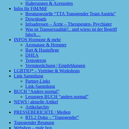
Halterungen & Acessoires
Infos für FtM/MtF
Beratungsstelle “TTA Transgender Team Austria”
Downloads
Infoadressen – Ärzte – Therapeuten- Psychiater
Was ist Transsexualität?.. und wieso ist der Begriff
falsch…
INFOS Hormone & mehr
Aromatase & Hemmer
Bart & Hautpflege
DHEA
Testosteron
Vermännlichung | Empfehlungen
LGBTIQ* – Vorträge & Workshops
Link Sammlung
Partner-Links
Link-Sammlung
BUCH “Anders normal”
Lesungen BUCH “anders normal”
NEWS | aktuelle Artikel
Artikelarchiv
PRESSEBERICHTE | Medien
RTL2 Doku – “Transgender”
Transgender Beratung
Webshop – male box