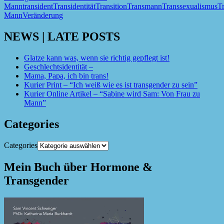
Mann
transident
Transidentität
Transition
Transmann
Transsexualismus
Tr
Mann
Veränderung
NEWS | LATE POSTS
Glatze kann was, wenn sie richtig gepflegt ist!
Geschlechtsidentität –
Mama, Papa, ich bin trans!
Kurier Print – “Ich weiß wie es ist transgender zu sein”
Kurier Online Artikel – “Sabine wird Sam: Von Frau zu
Mann”
Categories
Categories
Mein Buch über Hormone &
Transgender