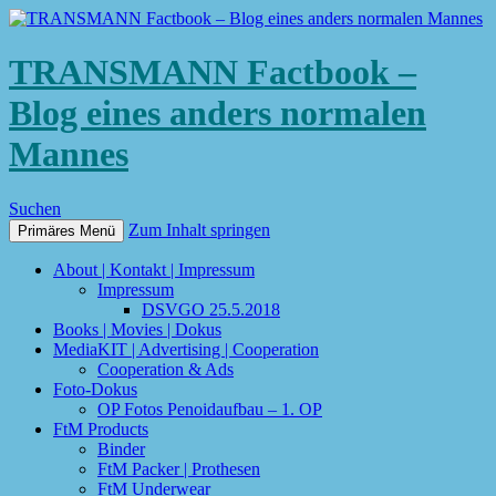
TRANSMANN Factbook –
Blog eines anders normalen
Mannes
Suchen
Zum Inhalt springen
Primäres Menü
About | Kontakt | Impressum
Impressum
DSVGO 25.5.2018
Books | Movies | Dokus
MediaKIT | Advertising | Cooperation
Cooperation & Ads
Foto-Dokus
OP Fotos Penoidaufbau – 1. OP
FtM Products
Binder
FtM Packer | Prothesen
FtM Underwear