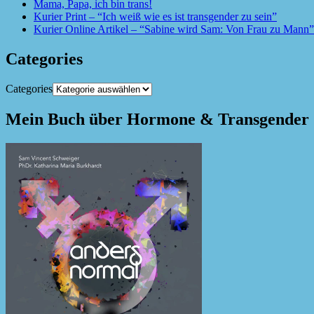
Mama, Papa, ich bin trans!
Kurier Print – “Ich weiß wie es ist transgender zu sein”
Kurier Online Artikel – “Sabine wird Sam: Von Frau zu Mann”
Categories
Categories
Mein Buch über Hormone & Transgender