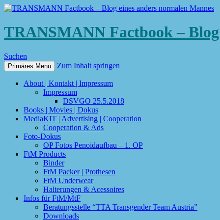
TRANSMANN Factbook – Blog e
Suchen
Zum Inhalt springen
Primäres Menü
About | Kontakt | Impressum
Impressum
DSVGO 25.5.2018
Books | Movies | Dokus
MediaKIT | Advertising | Cooperation
Cooperation & Ads
Foto-Dokus
OP Fotos Penoidaufbau – 1. OP
FtM Products
Binder
FtM Packer | Prothesen
FtM Underwear
Halterungen & Acessoires
Infos für FtM/MtF
Beratungsstelle “TTA Transgender Team Austria”
Downloads