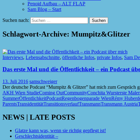
Penoid Aufbau – ALT FLAP
Sam Blog – Start
Suchen nach:
Schlagwort-Archive: Mumpitz&Glitzer
Interviews
,
Lebensabschnitte
,
öffentliche Infos
,
private Infos
,
Sam Det
Das erste Mal und die Öffentlichkeit – ein Podcast üb
13. Juli 2016
samschweiger
Der deutsche Podcast “Mumpitz & Glitzer” hat mich zum Gespräch ge
AKH Wien Studie
Coming Out
Community
Conchita Wurst
erste Mal
er
Summer
Öffentlichkeit
Podcast
Regenbogenparade Wien
Rémy Huberde
Parents
Transidentität
Transitionsverlauf
Transmann
Transmann Austria
NEWS | LATE POSTS
Glatze kann was, wenn sie richtig gepflegt ist!
Geschlechtsidentität –