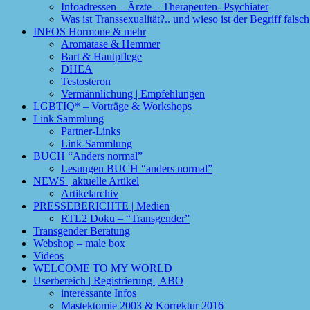
Infoadressen – Ärzte – Therapeuten- Psychiater
Was ist Transsexualität?.. und wieso ist der Begriff fals
INFOS Hormone & mehr
Aromatase & Hemmer
Bart & Hautpflege
DHEA
Testosteron
Vermännlichung | Empfehlungen
LGBTIQ* – Vorträge & Workshops
Link Sammlung
Partner-Links
Link-Sammlung
BUCH “Anders normal”
Lesungen BUCH “anders normal”
NEWS | aktuelle Artikel
Artikelarchiv
PRESSEBERICHTE | Medien
RTL2 Doku – “Transgender”
Transgender Beratung
Webshop – male box
Videos
WELCOME TO MY WORLD
Userbereich | Registrierung | ABO
interessante Infos
Mastektomie 2003 & Korrektur 2016