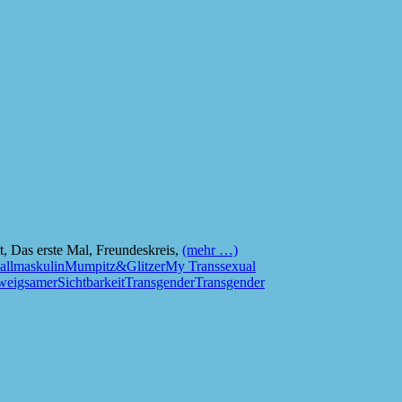
, Das erste Mal, Freundeskreis,
(mehr …)
all
maskulin
Mumpitz&Glitzer
My Transsexual
weigsamer
Sichtbarkeit
Transgender
Transgender