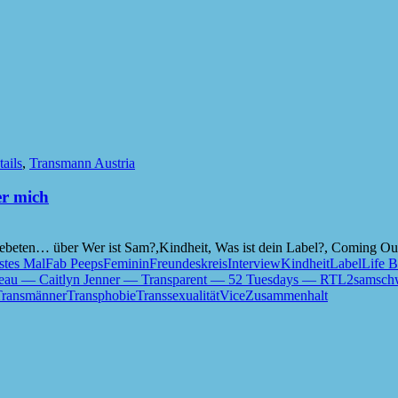
ails
,
Transmann Austria
er mich
beten… über Wer ist Sam?,Kindheit, Was ist dein Label?, Coming Out
stes Mal
Fab Peeps
Feminin
Freundeskreis
Interview
Kindheit
Label
Life B
au — Caitlyn Jenner — Transparent — 52 Tuesdays — RTL2
sam
sch
Transmänner
Transphobie
Transsexualität
Vice
Zusammenhalt