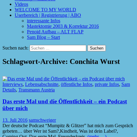
Videos
WELCOME TO MY WORLD
Userbereich | Registrierung | ABO
interessante Infos
Mastektomie 2003 & Korrektur 2016
Penoid Aufbau – ALT FLAP
Sam Blog – Start
Suchen nach:
Schlagwort-Archive: Conchita Wurst
Interviews
,
Lebensabschnitte
,
öffentliche Infos
,
private Infos
,
Sam
Details
,
Transmann Austria
Das erste Mal und die Öffentlichkeit – ein Podcast
über mich
13. Juli 2016
samschweiger
Der deutsche Podcast “Mumpitz & Glitzer” hat mich zum Gespräch
gebeten… über Wer ist Sam?,Kindheit, Was ist dein Label?,
Coming Out, Das erste Mal, Freundeskreis,
(mehr …)