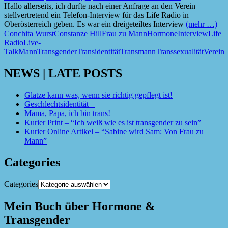
Hallo allerseits, ich durfte nach einer Anfrage an den Verein
stellvertretend ein Telefon-Interview für das Life Radio in
Oberösterreich geben. Es war ein dreigeteiltes Interview
(mehr …)
Conchita Wurst
Constanze Hill
Frau zu Mann
Hormone
Interview
Life
Radio
Live-
Talk
Mann
Transgender
Transidentität
Transmann
Transsexualität
Verein
NEWS | LATE POSTS
Glatze kann was, wenn sie richtig gepflegt ist!
Geschlechtsidentität –
Mama, Papa, ich bin trans!
Kurier Print – “Ich weiß wie es ist transgender zu sein”
Kurier Online Artikel – “Sabine wird Sam: Von Frau zu
Mann”
Categories
Categories
Mein Buch über Hormone &
Transgender