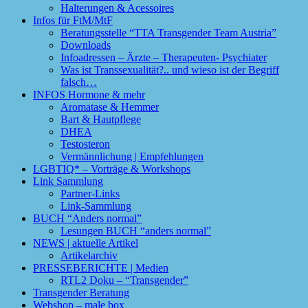
Halterungen & Acessoires
Infos für FtM/MtF
Beratungsstelle “TTA Transgender Team Austria”
Downloads
Infoadressen – Ärzte – Therapeuten- Psychiater
Was ist Transsexualität?.. und wieso ist der Begriff
falsch…
INFOS Hormone & mehr
Aromatase & Hemmer
Bart & Hautpflege
DHEA
Testosteron
Vermännlichung | Empfehlungen
LGBTIQ* – Vorträge & Workshops
Link Sammlung
Partner-Links
Link-Sammlung
BUCH “Anders normal”
Lesungen BUCH “anders normal”
NEWS | aktuelle Artikel
Artikelarchiv
PRESSEBERICHTE | Medien
RTL2 Doku – “Transgender”
Transgender Beratung
Webshop – male box