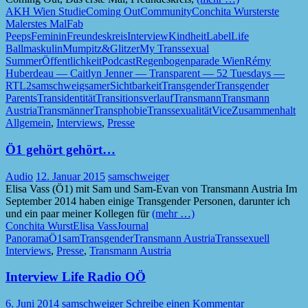
AKH Wien Studie
Coming Out
Community
Conchita Wurst
erste
Mal
erstes Mal
Fab
Peeps
Feminin
Freundeskreis
Interview
Kindheit
Label
Life
Ball
maskulin
Mumpitz&Glitzer
My Transsexual
Summer
Öffentlichkeit
Podcast
Regenbogenparade Wien
Rémy
Huberdeau — Caitlyn Jenner — Transparent — 52 Tuesdays —
RTL2
sam
schweigsamer
Sichtbarkeit
Transgender
Transgender
Parents
Transidentität
Transitionsverlauf
Transmann
Transmann
Austria
Transmänner
Transphobie
Transsexualität
Vice
Zusammenhalt
Allgemein
,
Interviews
,
Presse
Ö1 gehört gehört…
Audio
12. Januar 2015
samschweiger
Elisa Vass (Ö1) mit Sam und Sam-Evan von Transmann Austria Im
September 2014 haben einige Transgender Personen, darunter ich
und ein paar meiner Kollegen für
(mehr …)
Conchita Wurst
Elisa Vass
Journal
Panorama
Ö1
sam
Transgender
Transmann Austria
Transsexuell
Interviews
,
Presse
,
Transmann Austria
Interview Life Radio OÖ
6. Juni 2014
samschweiger
Schreibe einen Kommentar