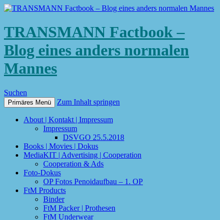
TRANSMANN Factbook –
Blog eines anders normalen
Mannes
Suchen
Zum Inhalt springen
Primäres Menü
About | Kontakt | Impressum
Impressum
DSVGO 25.5.2018
Books | Movies | Dokus
MediaKIT | Advertising | Cooperation
Cooperation & Ads
Foto-Dokus
OP Fotos Penoidaufbau – 1. OP
FtM Products
Binder
FtM Packer | Prothesen
FtM Underwear