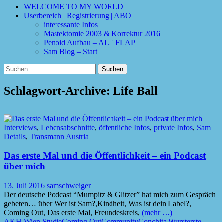
WELCOME TO MY WORLD
Userbereich | Registrierung | ABO
interessante Infos
Mastektomie 2003 & Korrektur 2016
Penoid Aufbau – ALT FLAP
Sam Blog – Start
Suchen
nach:
Schlagwort-Archive: Life Ball
Interviews
,
Lebensabschnitte
,
öffentliche Infos
,
private Infos
,
Sam
Details
,
Transmann Austria
Das erste Mal und die Öffentlichkeit – ein Podcast
über mich
13. Juli 2016
samschweiger
Der deutsche Podcast “Mumpitz & Glitzer” hat mich zum Gespräch
gebeten… über Wer ist Sam?,Kindheit, Was ist dein Label?,
Coming Out, Das erste Mal, Freundeskreis,
(mehr …)
AKH Wien Studie
Coming Out
Community
Conchita Wurst
erste