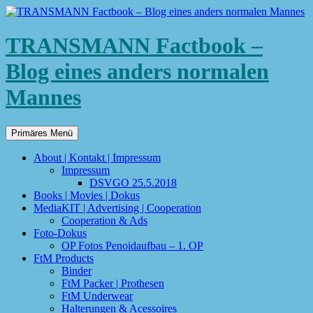
TRANSMANN Factbook –
Blog eines anders normalen
Mannes
Suchen
Zum
Primäres Menü
Inhalt
springen
About | Kontakt | Impressum
Impressum
DSVGO 25.5.2018
Books | Movies | Dokus
MediaKIT | Advertising | Cooperation
Cooperation & Ads
Foto-Dokus
OP Fotos Penoidaufbau – 1. OP
FtM Products
Binder
FtM Packer | Prothesen
FtM Underwear
Halterungen & Acessoires