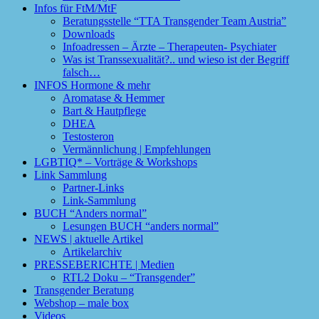
Infos für FtM/MtF
Beratungsstelle “TTA Transgender Team Austria”
Downloads
Infoadressen – Ärzte – Therapeuten- Psychiater
Was ist Transsexualität?.. und wieso ist der Begriff
falsch…
INFOS Hormone & mehr
Aromatase & Hemmer
Bart & Hautpflege
DHEA
Testosteron
Vermännlichung | Empfehlungen
LGBTIQ* – Vorträge & Workshops
Link Sammlung
Partner-Links
Link-Sammlung
BUCH “Anders normal”
Lesungen BUCH “anders normal”
NEWS | aktuelle Artikel
Artikelarchiv
PRESSEBERICHTE | Medien
RTL2 Doku – “Transgender”
Transgender Beratung
Webshop – male box
Videos