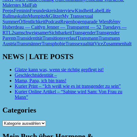
Mal
erstes Mal
Fab
Peeps
Feminin
Freundeskreis
Interview
Kindheit
Label
Life
Ball
maskulin
Mumpitz&Glitzer
My Transsexual
Summer
Öffentlichkeit
Podcast
Regenbogenparade Wien
Rémy
Huberdeau — Caitlyn Jenner — Transparent — 52 Tuesdays —
RTL2
sam
schweigsamer
Sichtbarkeit
Transgender
Transgender
Parents
Transidentität
Transitionsverlauf
Transmann
Transmann
Austria
Transmänner
Transphobie
Transsexualität
Vice
Zusammenhalt
NEWS | LATE POSTS
Glatze kann was, wenn sie richtig gepflegt ist!
Geschlechtsidentität –
Mama, Papa, ich bin trans!
Kurier Print – “Ich weiß wie es ist transgender zu sein”
Kurier Online Artikel – “Sabine wird Sam: Von Frau zu
Mann”
Categories
Categories
Mein Buch über Hormone &