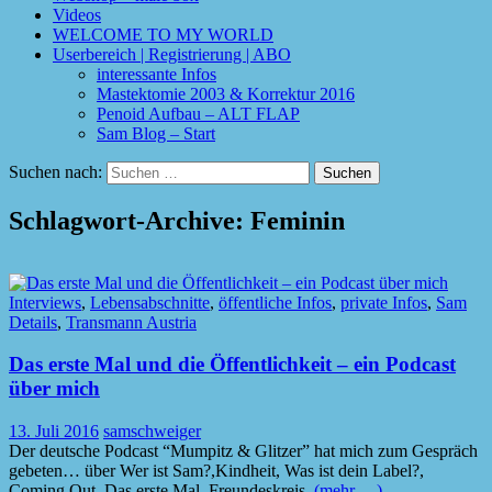
Videos
WELCOME TO MY WORLD
Userbereich | Registrierung | ABO
interessante Infos
Mastektomie 2003 & Korrektur 2016
Penoid Aufbau – ALT FLAP
Sam Blog – Start
Suchen nach:
Schlagwort-Archive: Feminin
Interviews
,
Lebensabschnitte
,
öffentliche Infos
,
private Infos
,
Sam
Details
,
Transmann Austria
Das erste Mal und die Öffentlichkeit – ein Podcast
über mich
13. Juli 2016
samschweiger
Der deutsche Podcast “Mumpitz & Glitzer” hat mich zum Gespräch
gebeten… über Wer ist Sam?,Kindheit, Was ist dein Label?,
Coming Out, Das erste Mal, Freundeskreis,
(mehr …)