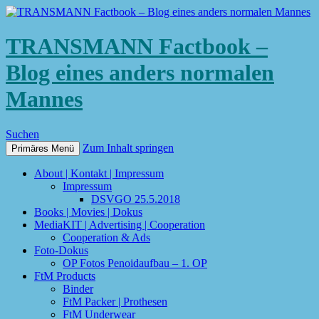
TRANSMANN Factbook –
Blog eines anders normalen
Mannes
Suchen
Zum Inhalt springen
Primäres Menü
About | Kontakt | Impressum
Impressum
DSVGO 25.5.2018
Books | Movies | Dokus
MediaKIT | Advertising | Cooperation
Cooperation & Ads
Foto-Dokus
OP Fotos Penoidaufbau – 1. OP
FtM Products
Binder
FtM Packer | Prothesen
FtM Underwear