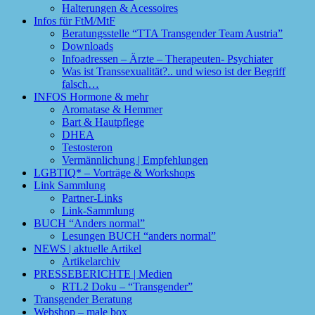
Halterungen & Acessoires
Infos für FtM/MtF
Beratungsstelle “TTA Transgender Team Austria”
Downloads
Infoadressen – Ärzte – Therapeuten- Psychiater
Was ist Transsexualität?.. und wieso ist der Begriff
falsch…
INFOS Hormone & mehr
Aromatase & Hemmer
Bart & Hautpflege
DHEA
Testosteron
Vermännlichung | Empfehlungen
LGBTIQ* – Vorträge & Workshops
Link Sammlung
Partner-Links
Link-Sammlung
BUCH “Anders normal”
Lesungen BUCH “anders normal”
NEWS | aktuelle Artikel
Artikelarchiv
PRESSEBERICHTE | Medien
RTL2 Doku – “Transgender”
Transgender Beratung
Webshop – male box