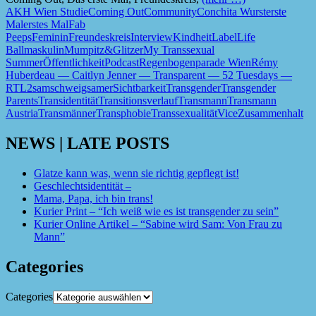
AKH Wien Studie
Coming Out
Community
Conchita Wurst
erste
Mal
erstes Mal
Fab
Peeps
Feminin
Freundeskreis
Interview
Kindheit
Label
Life
Ball
maskulin
Mumpitz&Glitzer
My Transsexual
Summer
Öffentlichkeit
Podcast
Regenbogenparade Wien
Rémy
Huberdeau — Caitlyn Jenner — Transparent — 52 Tuesdays —
RTL2
sam
schweigsamer
Sichtbarkeit
Transgender
Transgender
Parents
Transidentität
Transitionsverlauf
Transmann
Transmann
Austria
Transmänner
Transphobie
Transsexualität
Vice
Zusammenhalt
NEWS | LATE POSTS
Glatze kann was, wenn sie richtig gepflegt ist!
Geschlechtsidentität –
Mama, Papa, ich bin trans!
Kurier Print – “Ich weiß wie es ist transgender zu sein”
Kurier Online Artikel – “Sabine wird Sam: Von Frau zu
Mann”
Categories
Categories