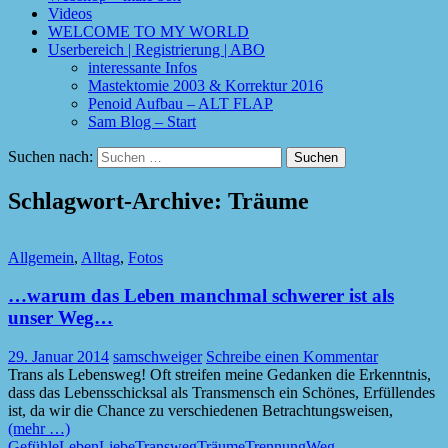
Videos
WELCOME TO MY WORLD
Userbereich | Registrierung | ABO
interessante Infos
Mastektomie 2003 & Korrektur 2016
Penoid Aufbau – ALT FLAP
Sam Blog – Start
Suchen nach:
Schlagwort-Archive: Träume
Allgemein
,
Alltag
,
Fotos
…warum das Leben manchmal schwerer ist als
unser Weg…
29. Januar 2014
samschweiger
Schreibe einen Kommentar
Trans als Lebensweg! Oft streifen meine Gedanken die Erkenntnis,
dass das Lebensschicksal als Transmensch ein Schönes, Erfüllendes
ist, da wir die Chance zu verschiedenen Betrachtungsweisen,
(mehr …)
Gefühle
Leben
Liebe
Transweg
Träume
Trennung
Weg