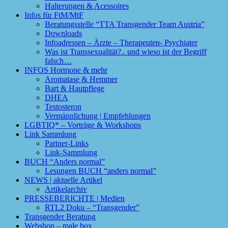
Halterungen & Acessoires
Infos für FtM/MtF
Beratungsstelle “TTA Transgender Team Austria”
Downloads
Infoadressen – Ärzte – Therapeuten- Psychiater
Was ist Transsexualität?.. und wieso ist der Begriff
falsch…
INFOS Hormone & mehr
Aromatase & Hemmer
Bart & Hautpflege
DHEA
Testosteron
Vermännlichung | Empfehlungen
LGBTIQ* – Vorträge & Workshops
Link Sammlung
Partner-Links
Link-Sammlung
BUCH “Anders normal”
Lesungen BUCH “anders normal”
NEWS | aktuelle Artikel
Artikelarchiv
PRESSEBERICHTE | Medien
RTL2 Doku – “Transgender”
Transgender Beratung
Webshop – male box