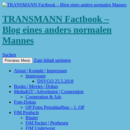
TRANSMANN Factbook –
Blog eines anders normalen
Mannes
Suchen
Zum Inhalt springen
Primäres Menü
About | Kontakt | Impressum
Impressum
DSVGO 25.5.2018
Books | Movies | Dokus
MediaKIT | Advertising | Cooperation
Cooperation & Ads
Foto-Dokus
OP Fotos Penoidaufbau – 1. OP
FtM Products
Binder
FtM Packer | Prothesen
FtM Underwear