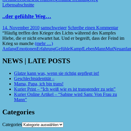
Lebensabschnitte
..der gefühlte Weg…
14. November 2010
samschweiger
Schreibe einen Kommentar
“Häufig treffen den Krieger des Lichts während des Kampfes
Hiebe, die er nicht erwartet hat. Und er begreift, dass der Feind im
Krieg so manche
(mehr …)
Anfang
Emotionen
Erfahrung
Gefühle
Kampf
Leben
Mann
Mut
Neuanfa
NEWS | LATE POSTS
Glatze kann was, wenn sie richtig gepflegt ist!
Geschlechtsidentität –
Mama, Papa, ich bin trans!
Kurier Print – “Ich weiß wie es ist transgender zu sein”
Kurier Online Artikel – “Sabine wird Sam: Von Frau zu
Mann”
Categories
Categories