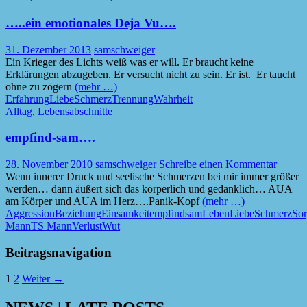
…..ein emotionales Deja Vu….
31. Dezember 2013
samschweiger
Ein Krieger des Lichts weiß was er will. Er braucht keine
Erklärungen abzugeben. Er versucht nicht zu sein. Er ist. Er taucht
ohne zu zögern
(mehr …)
Erfahrung
Liebe
Schmerz
Trennung
Wahrheit
Alltag
,
Lebensabschnitte
empfind-sam….
28. November 2010
samschweiger
Schreibe einen Kommentar
Wenn innerer Druck und seelische Schmerzen bei mir immer größer
werden… dann äußert sich das körperlich und gedanklich… AUA
am Körper und AUA im Herz….Panik-Kopf
(mehr …)
Aggression
Beziehung
Einsamkeit
empfindsam
Leben
Liebe
Schmerz
So
Mann
TS Mann
Verlust
Wut
Beitragsnavigation
1
2
Weiter →