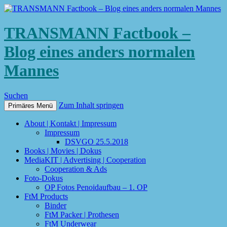
TRANSMANN Factbook –
Blog eines anders normalen
Mannes
Suchen
Zum Inhalt springen
Primäres Menü
About | Kontakt | Impressum
Impressum
DSVGO 25.5.2018
Books | Movies | Dokus
MediaKIT | Advertising | Cooperation
Cooperation & Ads
Foto-Dokus
OP Fotos Penoidaufbau – 1. OP
FtM Products
Binder
FtM Packer | Prothesen
FtM Underwear