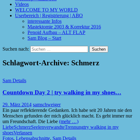
Videos
WELCOME TO MY WORLD
Userbereich | Registrierung | ABO
interessante Infos
Mastektomie 2003 & Korrektur 2016
Penoid Aufbau – ALT FLAP
Sam Blog – Start
Suchen nach:
Schlagwort-Archive: Schmerz
Sam Details
Countdown Day 2 | try walking in my shoes…
29. März 2014
samschweiger
Ein paar reflektierende Gedanken. Ich habe seit 20 Jahren nie den
Menschen gefunden der mich glücklich macht. Es geht immer nur
um Freundschaft. Die Liebe
(mehr …)
Liebe
Schmerz
Seelenverwandte
Trennung
try walking in my
shoes
Verlassen
Fotos
,
Lebensabschnitte
,
Sam Details