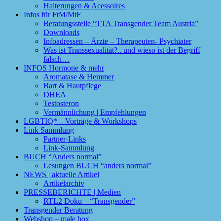
Halterungen & Acessoires
Infos für FtM/MtF
Beratungsstelle “TTA Transgender Team Austria”
Downloads
Infoadressen – Ärzte – Therapeuten- Psychiater
Was ist Transsexualität?.. und wieso ist der Begriff
falsch…
INFOS Hormone & mehr
Aromatase & Hemmer
Bart & Hautpflege
DHEA
Testosteron
Vermännlichung | Empfehlungen
LGBTIQ* – Vorträge & Workshops
Link Sammlung
Partner-Links
Link-Sammlung
BUCH “Anders normal”
Lesungen BUCH “anders normal”
NEWS | aktuelle Artikel
Artikelarchiv
PRESSEBERICHTE | Medien
RTL2 Doku – “Transgender”
Transgender Beratung
Webshop – male box