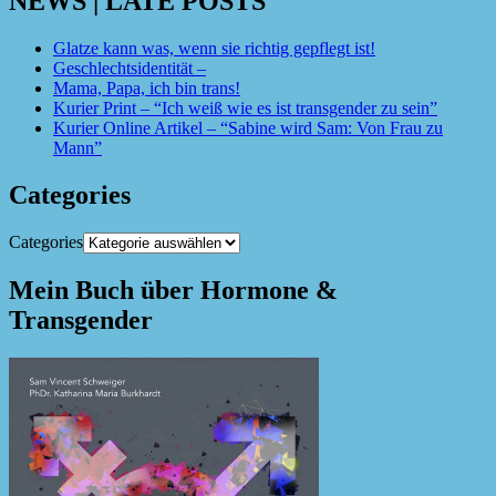
NEWS | LATE POSTS
Glatze kann was, wenn sie richtig gepflegt ist!
Geschlechtsidentität –
Mama, Papa, ich bin trans!
Kurier Print – “Ich weiß wie es ist transgender zu sein”
Kurier Online Artikel – “Sabine wird Sam: Von Frau zu
Mann”
Categories
Categories
Mein Buch über Hormone &
Transgender