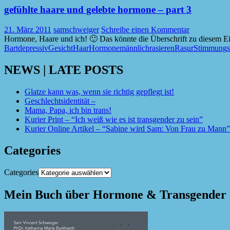
gefühlte haare und gelebte hormone – part 3
21. März 2011
samschweiger
Schreibe einen Kommentar
Hormone, Haare und ich! 🙂 Das könnte die Überschrift zu diesem E
Bart
depressiv
Gesicht
Haar
Hormone
männlich
rasieren
Rasur
Stimmung
NEWS | LATE POSTS
Glatze kann was, wenn sie richtig gepflegt ist!
Geschlechtsidentität –
Mama, Papa, ich bin trans!
Kurier Print – “Ich weiß wie es ist transgender zu sein”
Kurier Online Artikel – “Sabine wird Sam: Von Frau zu Mann”
Categories
Categories
Mein Buch über Hormone & Transgender