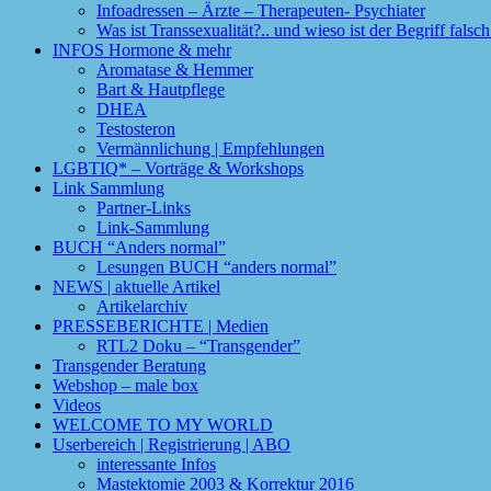
Infoadressen – Ärzte – Therapeuten- Psychiater
Was ist Transsexualität?.. und wieso ist der Begriff fals
INFOS Hormone & mehr
Aromatase & Hemmer
Bart & Hautpflege
DHEA
Testosteron
Vermännlichung | Empfehlungen
LGBTIQ* – Vorträge & Workshops
Link Sammlung
Partner-Links
Link-Sammlung
BUCH “Anders normal”
Lesungen BUCH “anders normal”
NEWS | aktuelle Artikel
Artikelarchiv
PRESSEBERICHTE | Medien
RTL2 Doku – “Transgender”
Transgender Beratung
Webshop – male box
Videos
WELCOME TO MY WORLD
Userbereich | Registrierung | ABO
interessante Infos
Mastektomie 2003 & Korrektur 2016