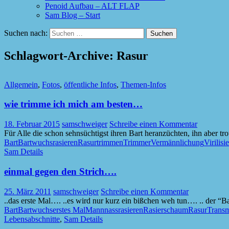
Penoid Aufbau – ALT FLAP
Sam Blog – Start
Suchen nach:
Schlagwort-Archive: Rasur
Allgemein
,
Fotos
,
öffentliche Infos
,
Themen-Infos
wie trimme ich mich am besten…
18. Februar 2015
samschweiger
Schreibe einen Kommentar
Für Alle die schon sehnsüchtigst ihren Bart heranzüchten, ihn aber t
Bart
Bartwuchs
rasieren
Rasur
trimmen
Trimmer
Vermännlichung
Virilisi
Sam Details
einmal gegen den Strich….
25. März 2011
samschweiger
Schreibe einen Kommentar
..das erste Mal…. ..es wird nur kurz ein bißchen weh tun…. .. der “Ba
Bart
Bartwuchs
erstes Mal
Mann
nass
rasieren
Rasierschaum
Rasur
Trans
Lebensabschnitte
,
Sam Details