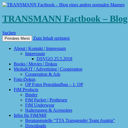
TRANSMANN Factbook – Blog e
Suchen
Zum Inhalt springen
Primäres Menü
About | Kontakt | Impressum
Impressum
DSVGO 25.5.2018
Books | Movies | Dokus
MediaKIT | Advertising | Cooperation
Cooperation & Ads
Foto-Dokus
OP Fotos Penoidaufbau – 1. OP
FtM Products
Binder
FtM Packer | Prothesen
FtM Underwear
Halterungen & Acessoires
Infos für FtM/MtF
Beratungsstelle “TTA Transgender Team Austria”
Downloads