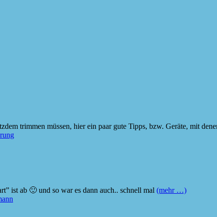
rotzdem trimmen müssen, hier ein paar gute Tipps, bzw. Geräte, mit dene
erung
rt” ist ab 🙂 und so war es dann auch.. schnell mal
(mehr …)
mann