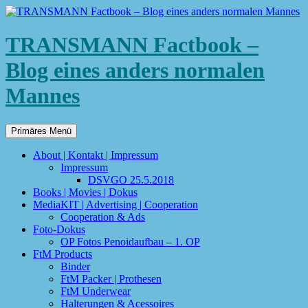
TRANSMANN Factbook –
Blog eines anders normalen
Mannes
Suchen
Zum
Primäres Menü
Inhalt
springen
About | Kontakt | Impressum
Impressum
DSVGO 25.5.2018
Books | Movies | Dokus
MediaKIT | Advertising | Cooperation
Cooperation & Ads
Foto-Dokus
OP Fotos Penoidaufbau – 1. OP
FtM Products
Binder
FtM Packer | Prothesen
FtM Underwear
Halterungen & Acessoires