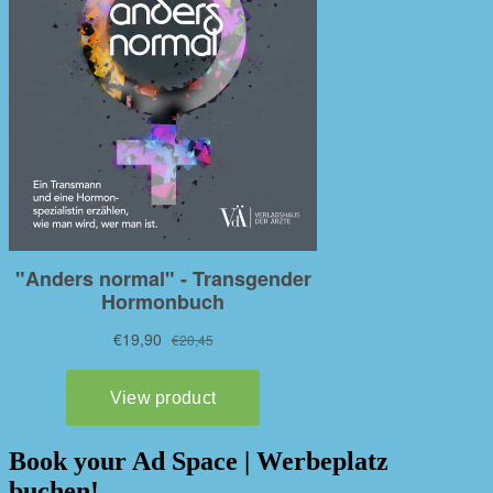
Book your Ad Space | Werbeplatz
buchen!