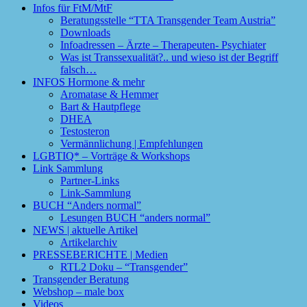
Infos für FtM/MtF
Beratungsstelle “TTA Transgender Team Austria”
Downloads
Infoadressen – Ärzte – Therapeuten- Psychiater
Was ist Transsexualität?.. und wieso ist der Begriff
falsch…
INFOS Hormone & mehr
Aromatase & Hemmer
Bart & Hautpflege
DHEA
Testosteron
Vermännlichung | Empfehlungen
LGBTIQ* – Vorträge & Workshops
Link Sammlung
Partner-Links
Link-Sammlung
BUCH “Anders normal”
Lesungen BUCH “anders normal”
NEWS | aktuelle Artikel
Artikelarchiv
PRESSEBERICHTE | Medien
RTL2 Doku – “Transgender”
Transgender Beratung
Webshop – male box
Videos