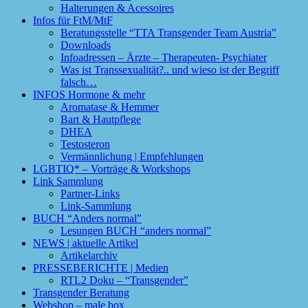
Halterungen & Acessoires
Infos für FtM/MtF
Beratungsstelle “TTA Transgender Team Austria”
Downloads
Infoadressen – Ärzte – Therapeuten- Psychiater
Was ist Transsexualität?.. und wieso ist der Begriff
falsch…
INFOS Hormone & mehr
Aromatase & Hemmer
Bart & Hautpflege
DHEA
Testosteron
Vermännlichung | Empfehlungen
LGBTIQ* – Vorträge & Workshops
Link Sammlung
Partner-Links
Link-Sammlung
BUCH “Anders normal”
Lesungen BUCH “anders normal”
NEWS | aktuelle Artikel
Artikelarchiv
PRESSEBERICHTE | Medien
RTL2 Doku – “Transgender”
Transgender Beratung
Webshop – male box