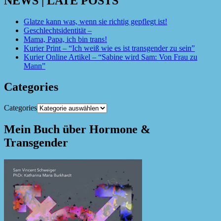
NEWS | LATE POSTS
Glatze kann was, wenn sie richtig gepflegt ist!
Geschlechtsidentität –
Mama, Papa, ich bin trans!
Kurier Print – “Ich weiß wie es ist transgender zu sein”
Kurier Online Artikel – “Sabine wird Sam: Von Frau zu
Mann”
Categories
Categories
Mein Buch über Hormone &
Transgender