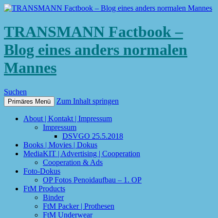
TRANSMANN Factbook –
Blog eines anders normalen
Mannes
Suchen
Zum Inhalt springen
Primäres Menü
About | Kontakt | Impressum
Impressum
DSVGO 25.5.2018
Books | Movies | Dokus
MediaKIT | Advertising | Cooperation
Cooperation & Ads
Foto-Dokus
OP Fotos Penoidaufbau – 1. OP
FtM Products
Binder
FtM Packer | Prothesen
FtM Underwear