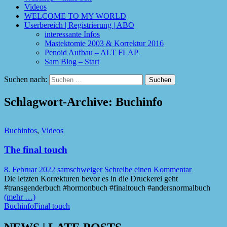
Videos
WELCOME TO MY WORLD
Userbereich | Registrierung | ABO
interessante Infos
Mastektomie 2003 & Korrektur 2016
Penoid Aufbau – ALT FLAP
Sam Blog – Start
Suchen nach:
Schlagwort-Archive: Buchinfo
Buchinfos
,
Videos
The final touch
8. Februar 2022
samschweiger
Schreibe einen Kommentar
Die letzten Korrekturen bevor es in die Druckerei geht
#transgenderbuch #hormonbuch #finaltouch #andersnormalbuch
(mehr …)
Buchinfo
Final touch