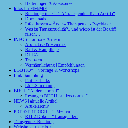
Halterungen & Acessoires
Infos für FtM/MtF
Beratungsstelle “TTA Transgender Team Austria”
Downloads
Infoadressen – Ärzte – Therapeuten- Psychiater
Was ist Transsexualität?.. und wieso ist der Begriff
falsch…
INFOS Hormone & mehr
Aromatase & Hemmer
Bart & Hautpflege
DHEA
Testosteron
Vermännlichung | Empfehlungen
LGBTIQ* – Vorträge & Workshops
Link Sammlung
Partner-Links
Link-Sammlung
BUCH “Anders normal”
Lesungen BUCH “anders normal”
NEWS | aktuelle Artikel
Artikelarchiv
PRESSEBERICHTE | Medien
RTL2 Doku – “Transgender”
Transgender Beratung
Webshop – male box