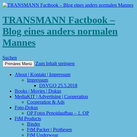
TRANSMANN Factbook –
Blog eines anders normalen
Mannes
Suchen
Zum Inhalt springen
Primäres Menü
About | Kontakt | Impressum
Impressum
DSVGO 25.5.2018
Books | Movies | Dokus
MediaKIT | Advertising | Cooperation
Cooperation & Ads
Foto-Dokus
OP Fotos Penoidaufbau – 1. OP
FtM Products
Binder
FtM Packer | Prothesen
FtM Underwear