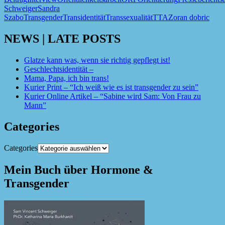
Schweiger
Sandra
Szabo
Transgender
Transidentität
Transsexualität
TTA
Zoran dobric
NEWS | LATE POSTS
Glatze kann was, wenn sie richtig gepflegt ist!
Geschlechtsidentität –
Mama, Papa, ich bin trans!
Kurier Print – “Ich weiß wie es ist transgender zu sein”
Kurier Online Artikel – “Sabine wird Sam: Von Frau zu
Mann”
Categories
Categories
Mein Buch über Hormone &
Transgender