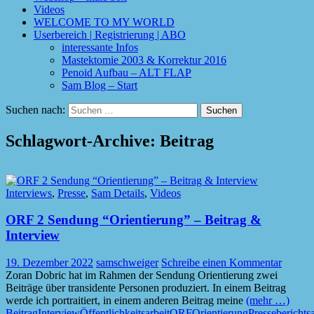
Videos
WELCOME TO MY WORLD
Userbereich | Registrierung | ABO
interessante Infos
Mastektomie 2003 & Korrektur 2016
Penoid Aufbau – ALT FLAP
Sam Blog – Start
Suchen nach:
Schlagwort-Archive: Beitrag
Interviews
,
Presse
,
Sam Details
,
Videos
ORF 2 Sendung “Orientierung” – Beitrag &
Interview
19. Dezember 2022
samschweiger
Schreibe einen Kommentar
Zoran Dobric hat im Rahmen der Sendung Orientierung zwei
Beiträge über transidente Personen produziert. In einem Beitrag
werde ich portraitiert, in einem anderen Beitrag meine
(mehr …)
Beitrag
Interview
Öffentlichkeitsarbeit
ORF
Orientierung
Pressebericht
s