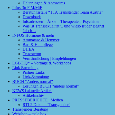
Halterungen & Acessoires
Infos für FtM/MtF
Beratungsstelle “TTA Transgender Team Austria”
Downloads
Infoadressen – Ärzte – Therapeuten- Psychiater
Was ist Transsexualität?.. und wieso ist der Begriff
falsch…
INFOS Hormone & mehr
Aromatase & Hemmer
Bart & Hautpflege
DHEA
Testosteron
Vermännlichung | Empfehlungen
LGBTIQ* – Vorträge & Workshops
Link Sammlung
Partner-Links
Link-Sammlung
BUCH “Anders normal”
Lesungen BUCH “anders normal”
NEWS | aktuelle Artikel
Artikelarchiv
PRESSEBERICHTE | Medien
RTL2 Doku – “Transgender”
Transgender Beratung
Webshop – male box