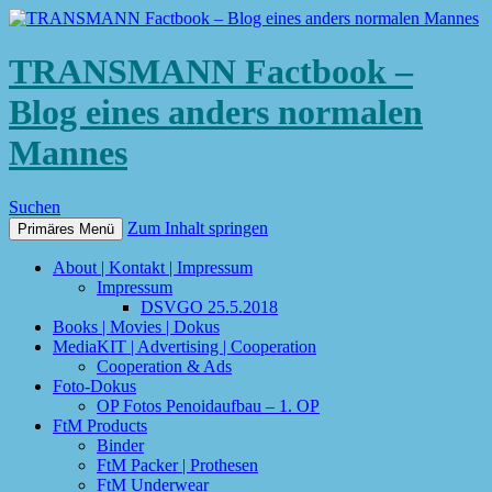
TRANSMANN Factbook –
Blog eines anders normalen
Mannes
Suchen
Zum Inhalt springen
Primäres Menü
About | Kontakt | Impressum
Impressum
DSVGO 25.5.2018
Books | Movies | Dokus
MediaKIT | Advertising | Cooperation
Cooperation & Ads
Foto-Dokus
OP Fotos Penoidaufbau – 1. OP
FtM Products
Binder
FtM Packer | Prothesen
FtM Underwear