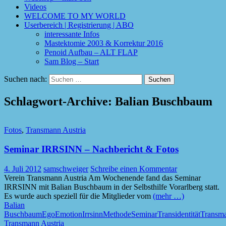
Videos
WELCOME TO MY WORLD
Userbereich | Registrierung | ABO
interessante Infos
Mastektomie 2003 & Korrektur 2016
Penoid Aufbau – ALT FLAP
Sam Blog – Start
Suchen nach:
Schlagwort-Archive: Balian Buschbaum
Fotos
,
Transmann Austria
Seminar IRRSINN – Nachbericht & Fotos
4. Juli 2012
samschweiger
Schreibe einen Kommentar
Verein Transmann Austria Am Wochenende fand das Seminar
IRRSINN mit Balian Buschbaum in der Selbsthilfe Vorarlberg statt.
Es wurde auch speziell für die Mitglieder vom
(mehr …)
Balian
Buschbaum
Ego
Emotion
Irrsinn
Methode
Seminar
Transidentität
Transm
Transmann Austria