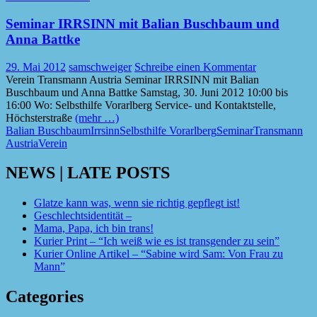
Seminar IRRSINN mit Balian Buschbaum und
Anna Battke
29. Mai 2012
samschweiger
Schreibe einen Kommentar
Verein Transmann Austria Seminar IRRSINN mit Balian
Buschbaum und Anna Battke Samstag, 30. Juni 2012 10:00 bis
16:00 Wo: Selbsthilfe Vorarlberg Service- und Kontaktstelle,
Höchsterstraße
(mehr …)
Balian Buschbaum
Irrsinn
Selbsthilfe Vorarlberg
Seminar
Transmann
Austria
Verein
NEWS | LATE POSTS
Glatze kann was, wenn sie richtig gepflegt ist!
Geschlechtsidentität –
Mama, Papa, ich bin trans!
Kurier Print – “Ich weiß wie es ist transgender zu sein”
Kurier Online Artikel – “Sabine wird Sam: Von Frau zu
Mann”
Categories