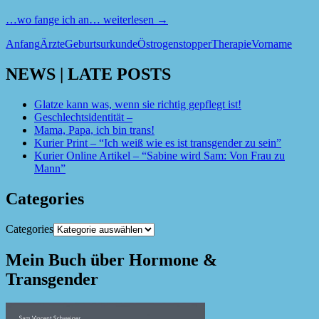
…wo fange ich an…
weiterlesen
→
Anfang
Ärzte
Geburtsurkunde
Östrogenstopper
Therapie
Vorname
NEWS | LATE POSTS
Glatze kann was, wenn sie richtig gepflegt ist!
Geschlechtsidentität –
Mama, Papa, ich bin trans!
Kurier Print – “Ich weiß wie es ist transgender zu sein”
Kurier Online Artikel – “Sabine wird Sam: Von Frau zu
Mann”
Categories
Categories
Mein Buch über Hormone &
Transgender