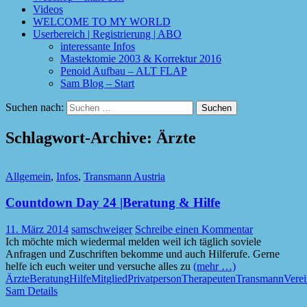
Videos
WELCOME TO MY WORLD
Userbereich | Registrierung | ABO
interessante Infos
Mastektomie 2003 & Korrektur 2016
Penoid Aufbau – ALT FLAP
Sam Blog – Start
Suchen nach:
Schlagwort-Archive: Ärzte
Allgemein
,
Infos
,
Transmann Austria
Countdown Day 24 |Beratung & Hilfe
11. März 2014
samschweiger
Schreibe einen Kommentar
Ich möchte mich wiedermal melden weil ich täglich soviele
Anfragen und Zuschriften bekomme und auch Hilferufe. Gerne
helfe ich euch weiter und versuche alles zu
(mehr …)
Ärzte
Beratung
Hilfe
Mitglied
Privatperson
Therapeuten
Transmann
Vere
Sam Details