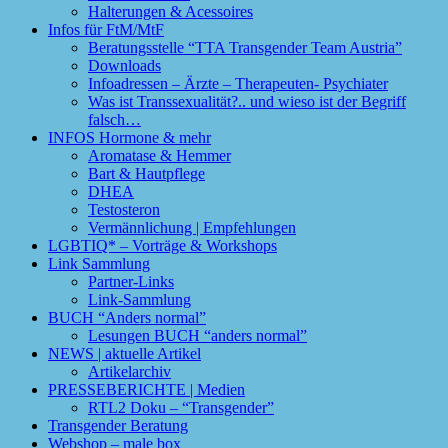
Halterungen & Acessoires
Infos für FtM/MtF
Beratungsstelle “TTA Transgender Team Austria”
Downloads
Infoadressen – Ärzte – Therapeuten- Psychiater
Was ist Transsexualität?.. und wieso ist der Begriff
falsch…
INFOS Hormone & mehr
Aromatase & Hemmer
Bart & Hautpflege
DHEA
Testosteron
Vermännlichung | Empfehlungen
LGBTIQ* – Vorträge & Workshops
Link Sammlung
Partner-Links
Link-Sammlung
BUCH “Anders normal”
Lesungen BUCH “anders normal”
NEWS | aktuelle Artikel
Artikelarchiv
PRESSEBERICHTE | Medien
RTL2 Doku – “Transgender”
Transgender Beratung
Webshop – male box