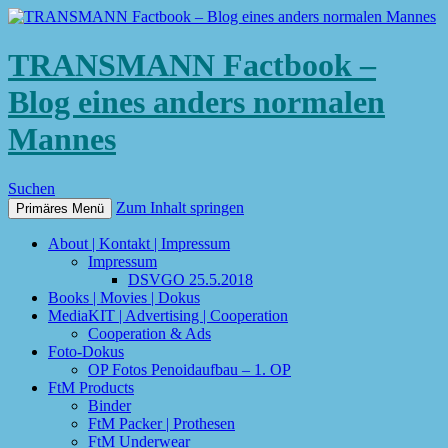
TRANSMANN Factbook –
Blog eines anders normalen
Mannes
Suchen
Zum Inhalt springen
Primäres Menü
About | Kontakt | Impressum
Impressum
DSVGO 25.5.2018
Books | Movies | Dokus
MediaKIT | Advertising | Cooperation
Cooperation & Ads
Foto-Dokus
OP Fotos Penoidaufbau – 1. OP
FtM Products
Binder
FtM Packer | Prothesen
FtM Underwear