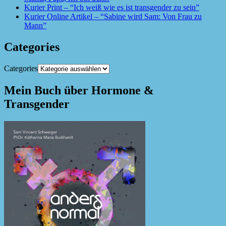
Kurier Print – “Ich weiß wie es ist transgender zu sein”
Kurier Online Artikel – “Sabine wird Sam: Von Frau zu
Mann”
Categories
Categories
Mein Buch über Hormone &
Transgender