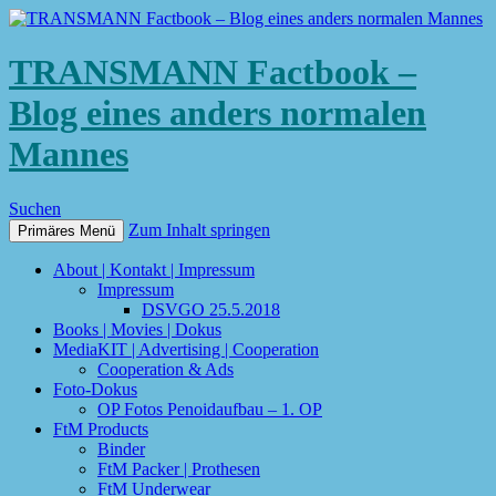
TRANSMANN Factbook –
Blog eines anders normalen
Mannes
Suchen
Zum Inhalt springen
Primäres Menü
About | Kontakt | Impressum
Impressum
DSVGO 25.5.2018
Books | Movies | Dokus
MediaKIT | Advertising | Cooperation
Cooperation & Ads
Foto-Dokus
OP Fotos Penoidaufbau – 1. OP
FtM Products
Binder
FtM Packer | Prothesen
FtM Underwear