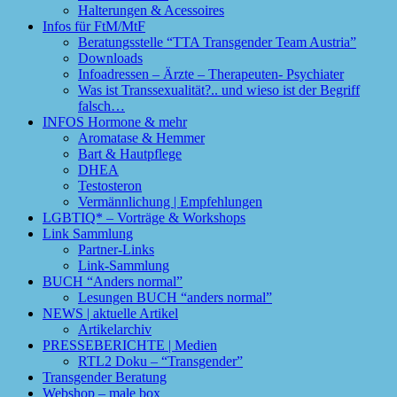
Halterungen & Acessoires
Infos für FtM/MtF
Beratungsstelle “TTA Transgender Team Austria”
Downloads
Infoadressen – Ärzte – Therapeuten- Psychiater
Was ist Transsexualität?.. und wieso ist der Begriff
falsch…
INFOS Hormone & mehr
Aromatase & Hemmer
Bart & Hautpflege
DHEA
Testosteron
Vermännlichung | Empfehlungen
LGBTIQ* – Vorträge & Workshops
Link Sammlung
Partner-Links
Link-Sammlung
BUCH “Anders normal”
Lesungen BUCH “anders normal”
NEWS | aktuelle Artikel
Artikelarchiv
PRESSEBERICHTE | Medien
RTL2 Doku – “Transgender”
Transgender Beratung
Webshop – male box