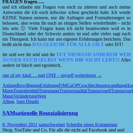
FRAGEN fragen…..
und ich erlaube mir Fragen von euch zu zitieren und auch meine
Antworten die ich euch teilweise schon geschickt habt. Ich werde
KEINE Namen nennen, nur die Anfragen und Formulierungen so
belassen, also wenn ihr euch an einigen Stellen wiederfindet – nicht
bös sein 🙂 Viele Fragen kann ich nicht beantworten weil es in
Deutschland oder der Schweiz anders ist und sehr vieles sagt euch
ein Therapeut. Ich kann nur aus eigenen Erfahrungen berichten. Das
heißt nicht dass
DAS GLEICHE FÜR ALLE GILT
oder IST!
ihr seid wer ihr seid und ihr
TUT NIEMAND ANDEREM WEH
AUSSER EUCH SELBST WENN IHR NICHT LEBT!!!
Alles
andere ist falsch und egoistisch.
one of my kind…. part ONE – myself
weiterlesen
→
Anfang
Bewilligung
Erfahrung
FtM
GaOP
Geschlechtsumwandlung
Ho
Mann
Transidentität
Transmann
Transsexualität
Transsexuell
Transsexuel
Mann
Veränderung
Weg
Alltag
,
Sam Details
SAMsationelle Resozialisierung
8. November 2011
samschweiger
Schreibe einen Kommentar
Shop, YouTube und Co. Für alle die nicht auf Facebook sind und