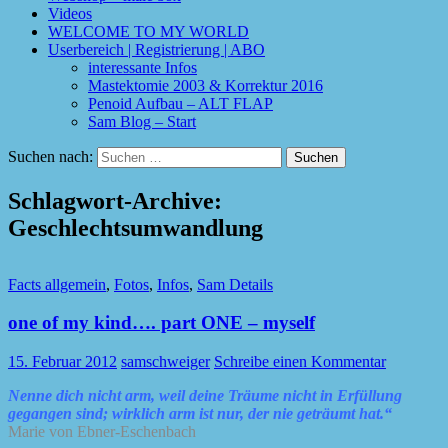
Videos
WELCOME TO MY WORLD
Userbereich | Registrierung | ABO
interessante Infos
Mastektomie 2003 & Korrektur 2016
Penoid Aufbau – ALT FLAP
Sam Blog – Start
Suchen nach:
Schlagwort-Archive:
Geschlechtsumwandlung
Facts allgemein
,
Fotos
,
Infos
,
Sam Details
one of my kind…. part ONE – myself
15. Februar 2012
samschweiger
Schreibe einen Kommentar
Nenne dich nicht arm, weil deine Träume nicht in Erfüllung
gegangen sind; wirklich arm ist nur, der nie geträumt hat.“
Marie von Ebner-Eschenbach