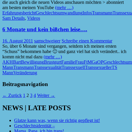
die auch gleich die neuen Videos anschauen möchten > abonniert
am besten meinen YouTube
(mehr …)
Erfahrungsbericht
Geschlechtsumwandlung
Infos
Transmann
Transsexua
Sam Details
,
Videos
6 Monate und kein bißchen leise….
16. August 2011
samschweiger
Schreibe einen Kommentar
So, über 6 Monate sind vergangen, seitdem ich meinen ersten
“Schuss” bekommen habe 🙂 und ganz viel hat sich verändert.. ich
komm nicht mal dazu
(mehr …)
AKH
Bart
Bewilligung
Brustgurt
Familie
Frau
FtM
GaOP
Geschlechtsu
Mann
Transmann
Transsexualität
Transsexuell
Transsexueller
TS
Mann
Veränderung
Beitragsnavigation
← Zurück
1
2
3
4
Weiter →
NEWS | LATE POSTS
Glatze kann was, wenn sie richtig gepflegt ist!
Geschlechtsidentität –
Mama, Papa, ich bin trans!