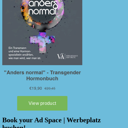
Book your Ad Space | Werbeplatz
buchen!