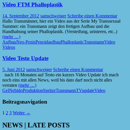
Video FTM Phalloplastik
14. September 2012
samschweiger
Schreibe einen Kommentar
Hallo Transmänner, hier ein Video aus der Serie My Transsexual
Summer: ein Transmann zeigt den fertigen Aufbau und die
Handhabung seiner Phalloplastik. (Versteifung, urinieren, etc..)
(mehr …)
Aufbau
Neo-Penis
Penoidaufbau
Phalloplastic
Transmann
Video
Videos
Video Testo Update
5. Juni 2012
samschweiger
Schreibe einen Kommentar
nach 16 Monaten auf Testo ein kurzes Video Update ich mach
noch eins mit allen News, weil bis dato darf noch nicht alles
verraten
(mehr …)
Gel
Nebido
Produktion
Spritze
Transmann
TV
update
Video
Beitragsnavigation
1
2
3
Weiter →
NEWS | LATE POSTS