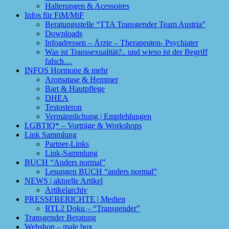
Halterungen & Acessoires
Infos für FtM/MtF
Beratungsstelle “TTA Transgender Team Austria”
Downloads
Infoadressen – Ärzte – Therapeuten- Psychiater
Was ist Transsexualität?.. und wieso ist der Begriff
falsch…
INFOS Hormone & mehr
Aromatase & Hemmer
Bart & Hautpflege
DHEA
Testosteron
Vermännlichung | Empfehlungen
LGBTIQ* – Vorträge & Workshops
Link Sammlung
Partner-Links
Link-Sammlung
BUCH “Anders normal”
Lesungen BUCH “anders normal”
NEWS | aktuelle Artikel
Artikelarchiv
PRESSEBERICHTE | Medien
RTL2 Doku – “Transgender”
Transgender Beratung
Webshop – male box