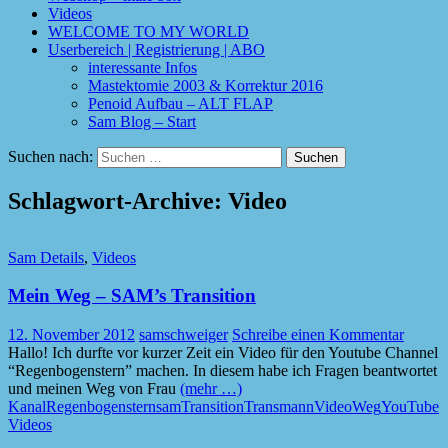
Videos
WELCOME TO MY WORLD
Userbereich | Registrierung | ABO
interessante Infos
Mastektomie 2003 & Korrektur 2016
Penoid Aufbau – ALT FLAP
Sam Blog – Start
Suchen nach:
Schlagwort-Archive: Video
Sam Details
,
Videos
Mein Weg – SAM’s Transition
12. November 2012
samschweiger
Schreibe einen Kommentar
Hallo! Ich durfte vor kurzer Zeit ein Video für den Youtube Channel
“Regenbogenstern” machen. In diesem habe ich Fragen beantwortet
und meinen Weg von Frau
(mehr …)
Kanal
Regenbogenstern
sam
Transition
Transmann
Video
Weg
YouTube
Videos