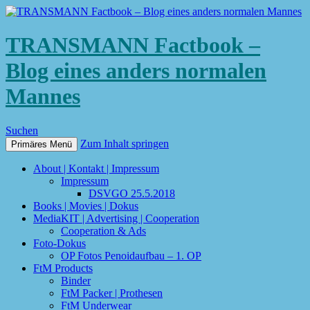
TRANSMANN Factbook –
Blog eines anders normalen
Mannes
Suchen
Zum Inhalt springen
Primäres Menü
About | Kontakt | Impressum
Impressum
DSVGO 25.5.2018
Books | Movies | Dokus
MediaKIT | Advertising | Cooperation
Cooperation & Ads
Foto-Dokus
OP Fotos Penoidaufbau – 1. OP
FtM Products
Binder
FtM Packer | Prothesen
FtM Underwear