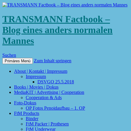
TRANSMANN Factbook –
Blog eines anders normalen
Mannes
Suchen
Zum Inhalt springen
Primäres Menü
About | Kontakt | Impressum
Impressum
DSVGO 25.5.2018
Books | Movies | Dokus
MediaKIT | Advertising | Cooperation
Cooperation & Ads
Foto-Dokus
OP Fotos Penoidaufbau – 1. OP
FtM Products
Binder
FtM Packer | Prothesen
FtM Underwear