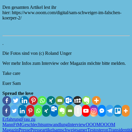
Den gesamten Artikel lest ihr
hier: https://www.ooom.com/digital/sam-schweiger-im-falschen-
koerper-2/
.
Die Fotos sind von (c) Roland Unger
Wer mehr Infos zum Interview oder Magazin möchte bitte melden.
Take care
Euer Sam
Spread the love
Erfahrung
Frau zu
Mann
FtM
Geschlechtsumwandlung
Interview
OOOM
OOOM
Magazin
Presse
Presseartikel
sam
schweigsamer
Testosteron
Transidentitä