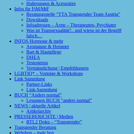
Halterungen & Acessoires
Infos für FtM/MtF
Beratungsstelle “TTA Transgender Team Austria”
Downloads
Infoadressen – Ärzte – Therapeuten- Psychiater
Was ist Transsexualität?.. und wieso ist der Begriff
falsch…
INFOS Hormone & mehr
Aromatase & Hemmer
Bart & Hautpflege
DHEA
Testosteron
Vermännlichung | Empfehlungen
LGBTIQ* – Vorträge & Workshops
Link Sammlung
Partner-Links
Link-Sammlung
BUCH “Anders normal”
Lesungen BUCH “anders normal”
NEWS | aktuelle Artikel
Artikelarchiv
PRESSEBERICHTE | Medien
RTL2 Doku – “Transgender”
Transgender Beratung
Webshop – male box