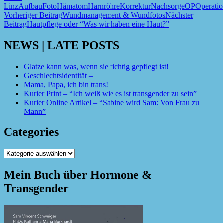
Linz
Aufbau
Foto
Hämatom
Harnröhre
Korrektur
Nachsorge
OP
Operatio
Beitragsnavigation
Vorheriger Beitrag
Wundmanagement & Wundfotos
Nächster
Beitrag
Hautpflege oder “Was wir haben eine Haut?”
NEWS | LATE POSTS
Glatze kann was, wenn sie richtig gepflegt ist!
Geschlechtsidentität –
Mama, Papa, ich bin trans!
Kurier Print – “Ich weiß wie es ist transgender zu sein”
Kurier Online Artikel – “Sabine wird Sam: Von Frau zu
Mann”
Categories
Categories
Mein Buch über Hormone &
Transgender