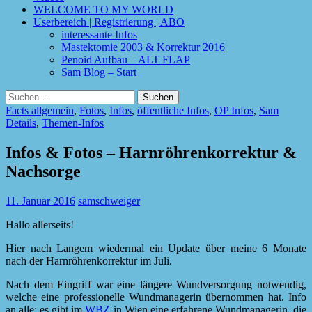
WELCOME TO MY WORLD
Userbereich | Registrierung | ABO
interessante Infos
Mastektomie 2003 & Korrektur 2016
Penoid Aufbau – ALT FLAP
Sam Blog – Start
Suchen
nach:
Facts allgemein
,
Fotos
,
Infos
,
öffentliche Infos
,
OP Infos
,
Sam
Details
,
Themen-Infos
Infos & Fotos – Harnröhrenkorrektur &
Nachsorge
11. Januar 2016
samschweiger
Hallo allerseits!
Hier nach Langem wiedermal ein Update über meine 6 Monate
nach der Harnröhrenkorrektur im Juli.
Nach dem Eingriff war eine längere Wundversorgung notwendig,
welche eine professionelle Wundmanagerin übernommen hat. Info
an alle: es gibt im
WBZ
in Wien eine erfahrene Wundmanagerin, die