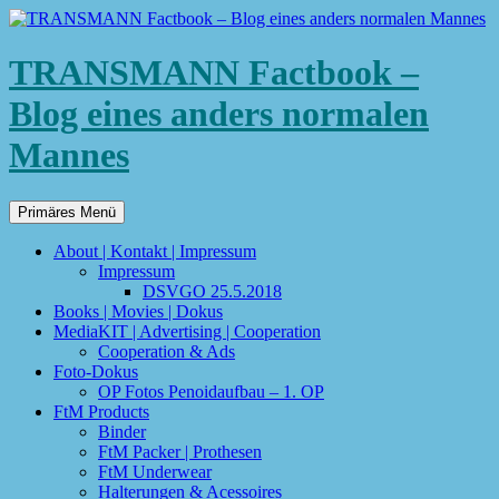
TRANSMANN Factbook –
Blog eines anders normalen
Mannes
Suchen
Zum
Primäres Menü
Inhalt
springen
About | Kontakt | Impressum
Impressum
DSVGO 25.5.2018
Books | Movies | Dokus
MediaKIT | Advertising | Cooperation
Cooperation & Ads
Foto-Dokus
OP Fotos Penoidaufbau – 1. OP
FtM Products
Binder
FtM Packer | Prothesen
FtM Underwear
Halterungen & Acessoires