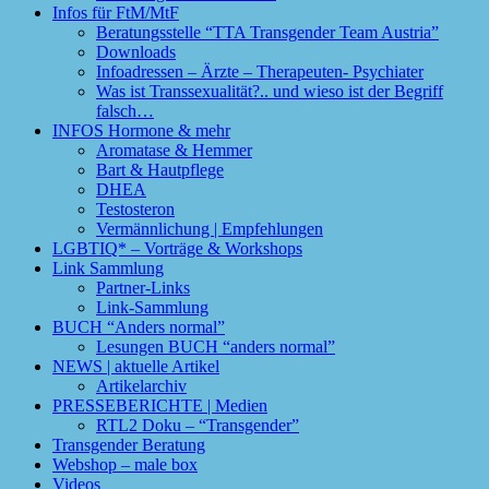
Infos für FtM/MtF
Beratungsstelle “TTA Transgender Team Austria”
Downloads
Infoadressen – Ärzte – Therapeuten- Psychiater
Was ist Transsexualität?.. und wieso ist der Begriff
falsch…
INFOS Hormone & mehr
Aromatase & Hemmer
Bart & Hautpflege
DHEA
Testosteron
Vermännlichung | Empfehlungen
LGBTIQ* – Vorträge & Workshops
Link Sammlung
Partner-Links
Link-Sammlung
BUCH “Anders normal”
Lesungen BUCH “anders normal”
NEWS | aktuelle Artikel
Artikelarchiv
PRESSEBERICHTE | Medien
RTL2 Doku – “Transgender”
Transgender Beratung
Webshop – male box
Videos