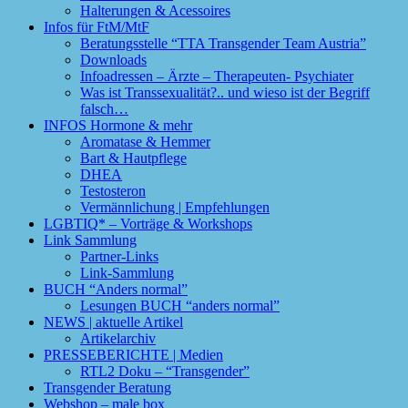
Halterungen & Acessoires
Infos für FtM/MtF
Beratungsstelle “TTA Transgender Team Austria”
Downloads
Infoadressen – Ärzte – Therapeuten- Psychiater
Was ist Transsexualität?.. und wieso ist der Begriff
falsch…
INFOS Hormone & mehr
Aromatase & Hemmer
Bart & Hautpflege
DHEA
Testosteron
Vermännlichung | Empfehlungen
LGBTIQ* – Vorträge & Workshops
Link Sammlung
Partner-Links
Link-Sammlung
BUCH “Anders normal”
Lesungen BUCH “anders normal”
NEWS | aktuelle Artikel
Artikelarchiv
PRESSEBERICHTE | Medien
RTL2 Doku – “Transgender”
Transgender Beratung
Webshop – male box