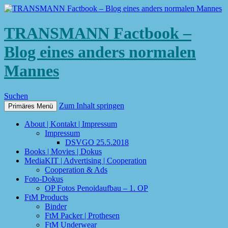
TRANSMANN Factbook –
Blog eines anders normalen
Mannes
Suchen
Zum Inhalt springen
Primäres Menü
About | Kontakt | Impressum
Impressum
DSVGO 25.5.2018
Books | Movies | Dokus
MediaKIT | Advertising | Cooperation
Cooperation & Ads
Foto-Dokus
OP Fotos Penoidaufbau – 1. OP
FtM Products
Binder
FtM Packer | Prothesen
FtM Underwear