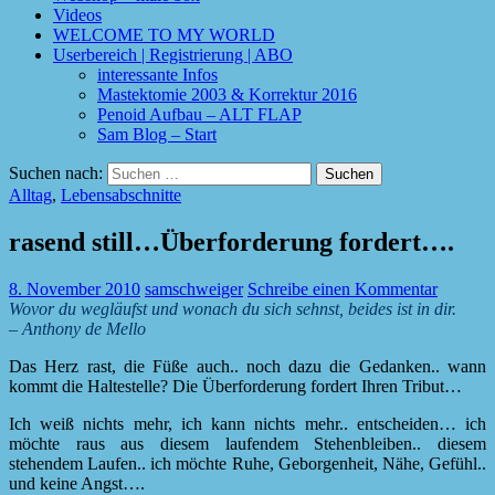
Videos
WELCOME TO MY WORLD
Userbereich | Registrierung | ABO
interessante Infos
Mastektomie 2003 & Korrektur 2016
Penoid Aufbau – ALT FLAP
Sam Blog – Start
Suchen nach:
Alltag
,
Lebensabschnitte
rasend still…Überforderung fordert….
8. November 2010
samschweiger
Schreibe einen Kommentar
Wovor du wegläufst und wonach du sich sehnst, beides ist in dir.
– Anthony de Mello
Das Herz rast, die Füße auch.. noch dazu die Gedanken.. wann
kommt die Haltestelle? Die Überforderung fordert Ihren Tribut…
Ich weiß nichts mehr, ich kann nichts mehr.. entscheiden… ich
möchte raus aus diesem laufendem Stehenbleiben.. diesem
stehendem Laufen.. ich möchte Ruhe, Geborgenheit, Nähe, Gefühl..
und keine Angst….