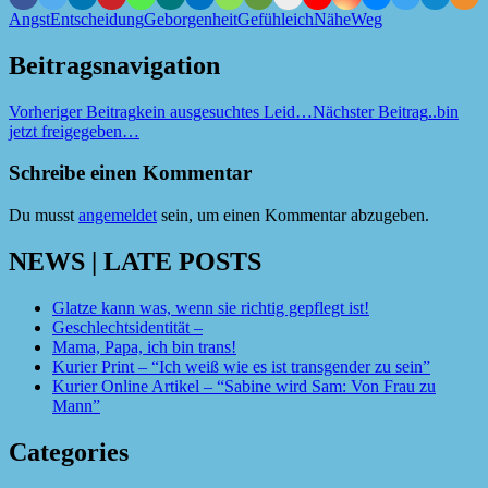
Angst
Entscheidung
Geborgenheit
Gefühle
ich
Nähe
Weg
Beitragsnavigation
Vorheriger Beitrag
kein ausgesuchtes Leid…
Nächster Beitrag
..bin
jetzt freigegeben…
Schreibe einen Kommentar
Du musst
angemeldet
sein, um einen Kommentar abzugeben.
NEWS | LATE POSTS
Glatze kann was, wenn sie richtig gepflegt ist!
Geschlechtsidentität –
Mama, Papa, ich bin trans!
Kurier Print – “Ich weiß wie es ist transgender zu sein”
Kurier Online Artikel – “Sabine wird Sam: Von Frau zu
Mann”
Categories