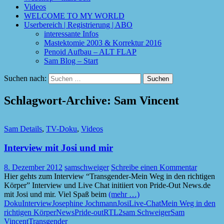
Videos
WELCOME TO MY WORLD
Userbereich | Registrierung | ABO
interessante Infos
Mastektomie 2003 & Korrektur 2016
Penoid Aufbau – ALT FLAP
Sam Blog – Start
Suchen nach:
Schlagwort-Archive: Sam Vincent
Sam Details
,
TV-Doku
,
Videos
Interview mit Josi und mir
8. Dezember 2012
samschweiger
Schreibe einen Kommentar
Hier gehts zum Interview “Transgender-Mein Weg in den richtigen
Körper” Interview und Live Chat initiiert von Pride-Out News.de
mit Josi und mir. Viel Spaß beim
(mehr …)
Doku
Interview
Josephine Jochmann
Josi
Live-Chat
Mein Weg in den
richtigen Körper
News
Pride-out
RTL2
sam Schweiger
Sam
Vincent
Transgender