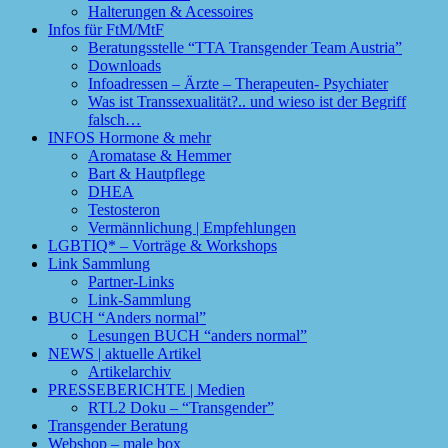
Halterungen & Acessoires
Infos für FtM/MtF
Beratungsstelle “TTA Transgender Team Austria”
Downloads
Infoadressen – Ärzte – Therapeuten- Psychiater
Was ist Transsexualität?.. und wieso ist der Begriff
falsch…
INFOS Hormone & mehr
Aromatase & Hemmer
Bart & Hautpflege
DHEA
Testosteron
Vermännlichung | Empfehlungen
LGBTIQ* – Vorträge & Workshops
Link Sammlung
Partner-Links
Link-Sammlung
BUCH “Anders normal”
Lesungen BUCH “anders normal”
NEWS | aktuelle Artikel
Artikelarchiv
PRESSEBERICHTE | Medien
RTL2 Doku – “Transgender”
Transgender Beratung
Webshop – male box