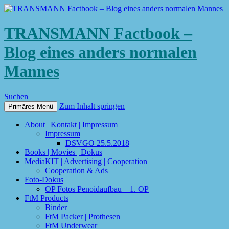
TRANSMANN Factbook –
Blog eines anders normalen
Mannes
Suchen
Zum Inhalt springen
Primäres Menü
About | Kontakt | Impressum
Impressum
DSVGO 25.5.2018
Books | Movies | Dokus
MediaKIT | Advertising | Cooperation
Cooperation & Ads
Foto-Dokus
OP Fotos Penoidaufbau – 1. OP
FtM Products
Binder
FtM Packer | Prothesen
FtM Underwear