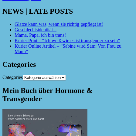
NEWS | LATE POSTS
Glatze kann was, wenn sie richtig gepflegt ist!
Geschlechtsidentität –
Mama, Papa, ich bin trans!
Kurier Print – “Ich weiß wie es ist transgender zu sein”
Kurier Online Artikel – “Sabine wird Sam: Von Frau zu
Mann”
Categories
Categories
Mein Buch über Hormone &
Transgender