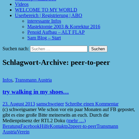
Videos
WELCOME TO MY WORLD
Userbereich | Registrierung | ABO
interessante Infos
Mastektomie 2003 & Korrektur 2016
Penoid Aufbau – ALT FLAP
Sam Blog – Start
Suchen nach:
Schlagwort-Archive: peer-to-peer
Infos
,
Transmann Austria
try walking in my shoes…
23. August 2013
samschweiger
Schreibe einen Kommentar
(c) schweigsamer Wie schon vor ein paar Monaten auf FB gepostet,
gibt es eine große Bitte meinerseits an euch. Durch die
Medienpräsenz der RTL2 Doku
(mehr …)
Beratung
Facebook
Hilfe
Kontakt
p2p
peer-to-peer
Transmann
Austria
Verein