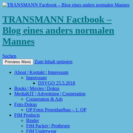
TRANSMANN Factbook –
Blog eines anders normalen
Mannes
Suchen
Zum Inhalt springen
Primäres Menü
About | Kontakt | Impressum
Impressum
DSVGO 25.5.2018
Books | Movies | Dokus
MediaKIT | Advertising | Cooperation
Cooperation & Ads
Foto-Dokus
OP Fotos Penoidaufbau – 1. OP
FtM Products
Binder
FtM Packer | Prothesen
FtM Underwear