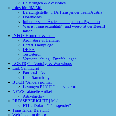
Halterungen & Acessoires
Infos für FtM/MtF
Beratungsstelle “TTA Transgender Team Austria”
Downloads
Infoadressen – Ärzte – Therapeuten- Psychiater
Was ist Transsexualität?.. und wieso ist der Begriff
falsch…
INFOS Hormone & mehr
Aromatase & Hemmer
Bart & Hautpflege
DHEA
Testosteron
Vermännlichung | Empfehlungen
LGBTIQ* – Vorträge & Workshops
Link Sammlung
Partner-Links
Link-Sammlung
BUCH “Anders normal”
Lesungen BUCH “anders normal”
NEWS | aktuelle Artikel
Artikelarchiv
PRESSEBERICHTE | Medien
RTL2 Doku – “Transgender”
Transgender Beratung
Webshop – male box