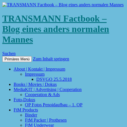
TRANSMANN Factbook –
Blog eines anders normalen
Mannes
Suchen
Zum Inhalt springen
Primäres Menü
About | Kontakt | Impressum
Impressum
DSVGO 25.5.2018
Books | Movies | Dokus
MediaKIT | Advertising | Cooperation
Cooperation & Ads
Foto-Dokus
OP Fotos Penoidaufbau – 1. OP
FtM Products
Binder
FtM Packer | Prothesen
FtM Underwear