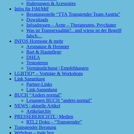
Halterungen & Acessoires
Infos für FtM/MtF
Beratungsstelle “TTA Transgender Team Austria”
Downloads
Infoadressen – Ärzte – Therapeuten- Psychiater
Was ist Transsexualität?.. und wieso ist der Begriff
falsch…
INFOS Hormone & mehr
Aromatase & Hemmer
Bart & Hautpflege
DHEA
Testosteron
Vermännlichung | Empfehlungen
LGBTIQ* – Vorträge & Workshops
Link Sammlung
Partner-Links
Link-Sammlung
BUCH “Anders normal”
Lesungen BUCH “anders normal”
NEWS | aktuelle Artikel
Artikelarchiv
PRESSEBERICHTE | Medien
RTL2 Doku – “Transgender”
Transgender Beratung
Webshop – male box