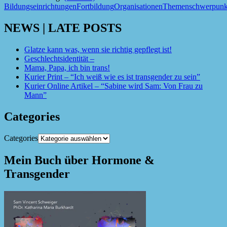
Bildungseinrichtungen
Fortbildung
Organisationen
Themenschwerpunk
NEWS | LATE POSTS
Glatze kann was, wenn sie richtig gepflegt ist!
Geschlechtsidentität –
Mama, Papa, ich bin trans!
Kurier Print – “Ich weiß wie es ist transgender zu sein”
Kurier Online Artikel – “Sabine wird Sam: Von Frau zu
Mann”
Categories
Categories
Mein Buch über Hormone &
Transgender