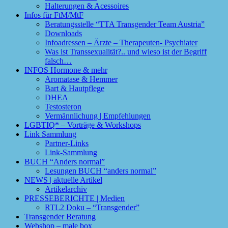
Halterungen & Acessoires
Infos für FtM/MtF
Beratungsstelle “TTA Transgender Team Austria”
Downloads
Infoadressen – Ärzte – Therapeuten- Psychiater
Was ist Transsexualität?.. und wieso ist der Begriff
falsch…
INFOS Hormone & mehr
Aromatase & Hemmer
Bart & Hautpflege
DHEA
Testosteron
Vermännlichung | Empfehlungen
LGBTIQ* – Vorträge & Workshops
Link Sammlung
Partner-Links
Link-Sammlung
BUCH “Anders normal”
Lesungen BUCH “anders normal”
NEWS | aktuelle Artikel
Artikelarchiv
PRESSEBERICHTE | Medien
RTL2 Doku – “Transgender”
Transgender Beratung
Webshop – male box