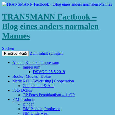
TRANSMANN Factbook –
Blog eines anders normalen
Mannes
Suchen
Zum Inhalt springen
Primäres Menü
About | Kontakt | Impressum
Impressum
DSVGO 25.5.2018
Books | Movies | Dokus
MediaKIT | Advertising | Cooperation
Cooperation & Ads
Foto-Dokus
OP Fotos Penoidaufbau – 1. OP
FtM Products
Binder
FtM Packer | Prothesen
FtM Underwear