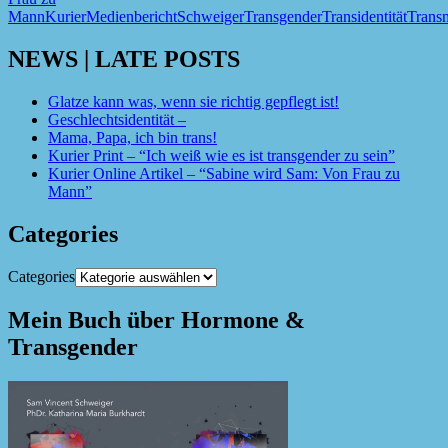
Mann
Kurier
Medienbericht
Schweiger
Transgender
Transidentität
Trans
NEWS | LATE POSTS
Glatze kann was, wenn sie richtig gepflegt ist!
Geschlechtsidentität –
Mama, Papa, ich bin trans!
Kurier Print – “Ich weiß wie es ist transgender zu sein”
Kurier Online Artikel – “Sabine wird Sam: Von Frau zu
Mann”
Categories
Categories
Mein Buch über Hormone &
Transgender