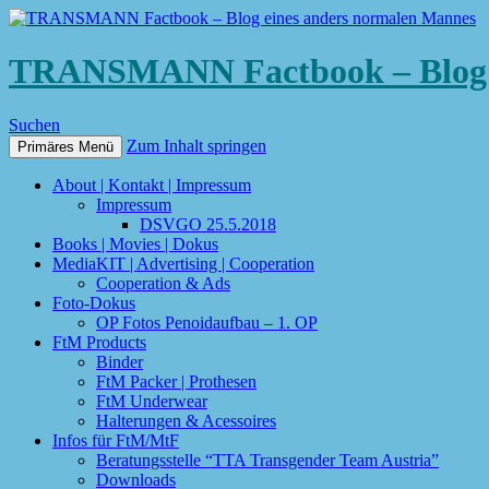
TRANSMANN Factbook – Blog e
Suchen
Zum Inhalt springen
Primäres Menü
About | Kontakt | Impressum
Impressum
DSVGO 25.5.2018
Books | Movies | Dokus
MediaKIT | Advertising | Cooperation
Cooperation & Ads
Foto-Dokus
OP Fotos Penoidaufbau – 1. OP
FtM Products
Binder
FtM Packer | Prothesen
FtM Underwear
Halterungen & Acessoires
Infos für FtM/MtF
Beratungsstelle “TTA Transgender Team Austria”
Downloads