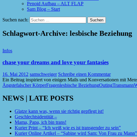
Penoid Aufbau – ALT FLAP
Sam Blog – Start
Suchen nach:
Schlagwort-Archive: lesbische Beziehung
Infos
chase your dreams and love your fantasies
16. Mai 2012
samschweiger
Schreibe einen Kommentar
Ein Beitrag inspiriert von einigen Mails und Konversationen mit Men
Ängste
falscher Körper
Fragen
lesbische Beziehung
Outing
Transmann
W
NEWS | LATE POSTS
Glatze kann was, wenn sie richtig gepflegt ist!
Geschlechtsidentität –
Mama, Papa, ich bin trans!
Kurier Print – “Ich weiß wie es ist transgender zu sein”
Kurier Online Artikel – “Sabine wird Sam: Von Frau zu Mann”