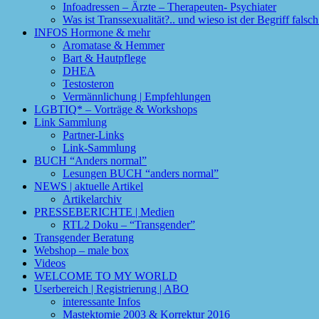
Infoadressen – Ärzte – Therapeuten- Psychiater
Was ist Transsexualität?.. und wieso ist der Begriff fals
INFOS Hormone & mehr
Aromatase & Hemmer
Bart & Hautpflege
DHEA
Testosteron
Vermännlichung | Empfehlungen
LGBTIQ* – Vorträge & Workshops
Link Sammlung
Partner-Links
Link-Sammlung
BUCH “Anders normal”
Lesungen BUCH “anders normal”
NEWS | aktuelle Artikel
Artikelarchiv
PRESSEBERICHTE | Medien
RTL2 Doku – “Transgender”
Transgender Beratung
Webshop – male box
Videos
WELCOME TO MY WORLD
Userbereich | Registrierung | ABO
interessante Infos
Mastektomie 2003 & Korrektur 2016