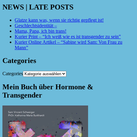
NEWS | LATE POSTS
Glatze kann was, wenn sie richtig gepflegt ist!
Geschlechtsidentität –
Mama, Papa, ich bin trans!
Kurier Print – “Ich weiß wie es ist transgender zu sein”
Kurier Online Artikel – “Sabine wird Sam: Von Frau zu
Mann”
Categories
Categories
Mein Buch über Hormone &
Transgender