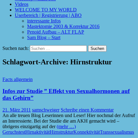
Videos
WELCOME TO MY WORLD
Userbereich | Registrierung | ABO
interessante Infos
Mastektomie 2003 & Korrektur 2016
Penoid Aufbau – ALT FLAP
Sam Blog – Start
Suchen nach:
Schlagwort-Archive: Hirnstruktur
Facts allgemein
Infos zur Studie ” Effekt von Sexualhormonen auf
das Gehirn”
21. März 2011
samschweiger
Schreibe einen Kommentar
An alle treuen Blog Leserinnen und Leser! Hier nochmal der Aufruf
an Interessierte. Bei der Studie die am AKH gemacht wird –
übrigens einzigartig auf der
(mehr …)
Geruchstest
Hirnaktivität
Hirnstruktur
Konnektivität
Transsexualismus