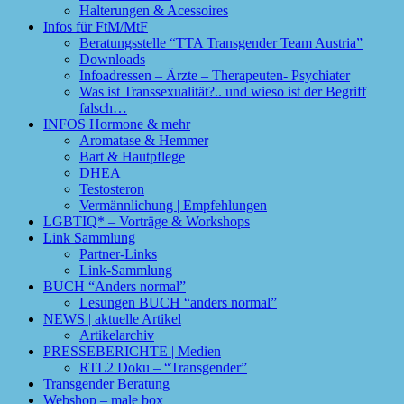
Halterungen & Acessoires
Infos für FtM/MtF
Beratungsstelle “TTA Transgender Team Austria”
Downloads
Infoadressen – Ärzte – Therapeuten- Psychiater
Was ist Transsexualität?.. und wieso ist der Begriff
falsch…
INFOS Hormone & mehr
Aromatase & Hemmer
Bart & Hautpflege
DHEA
Testosteron
Vermännlichung | Empfehlungen
LGBTIQ* – Vorträge & Workshops
Link Sammlung
Partner-Links
Link-Sammlung
BUCH “Anders normal”
Lesungen BUCH “anders normal”
NEWS | aktuelle Artikel
Artikelarchiv
PRESSEBERICHTE | Medien
RTL2 Doku – “Transgender”
Transgender Beratung
Webshop – male box