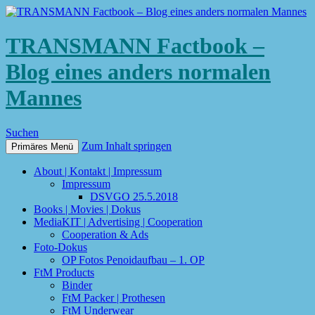
TRANSMANN Factbook –
Blog eines anders normalen
Mannes
Suchen
Zum Inhalt springen
Primäres Menü
About | Kontakt | Impressum
Impressum
DSVGO 25.5.2018
Books | Movies | Dokus
MediaKIT | Advertising | Cooperation
Cooperation & Ads
Foto-Dokus
OP Fotos Penoidaufbau – 1. OP
FtM Products
Binder
FtM Packer | Prothesen
FtM Underwear