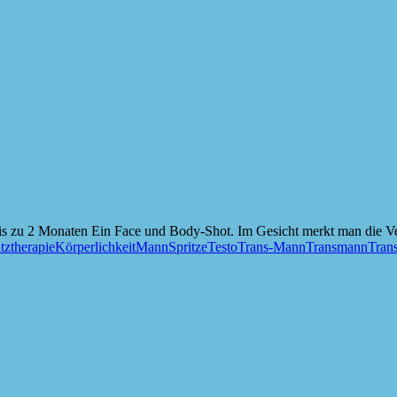
is zu 2 Monaten Ein Face und Body-Shot. Im Gesicht merkt man die Ve
ztherapie
Körperlichkeit
Mann
Spritze
Testo
Trans-Mann
Transmann
Trans