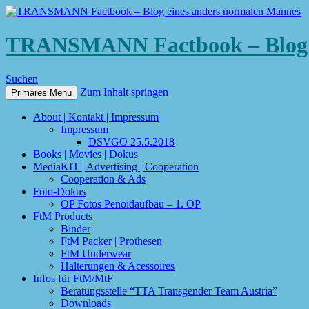
TRANSMANN Factbook – Blog e
Suchen
Zum Inhalt springen
Primäres Menü
About | Kontakt | Impressum
Impressum
DSVGO 25.5.2018
Books | Movies | Dokus
MediaKIT | Advertising | Cooperation
Cooperation & Ads
Foto-Dokus
OP Fotos Penoidaufbau – 1. OP
FtM Products
Binder
FtM Packer | Prothesen
FtM Underwear
Halterungen & Acessoires
Infos für FtM/MtF
Beratungsstelle “TTA Transgender Team Austria”
Downloads