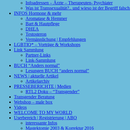
Infoadressen – Ärzte – Therapeuten- Psychiater
Was ist Transsexualität?.. und wieso ist der Begriff fals
INFOS Hormone & mehr
Aromatase & Hemmer
Bart & Hautpflege
DHEA
Testosteron
Vermännlichung | Empfehlungen
LGBTIQ* – Vorträge & Workshops
Link Sammlung
Partner-Links
Link-Sammlung
BUCH “Anders normal”
Lesungen BUCH “anders normal”
NEWS | aktuelle Artikel
Artikelarchiv
PRESSEBERICHTE | Medien
RTL2 Doku – “Transgender”
Transgender Beratung
Webshop – male box
Videos
WELCOME TO MY WORLD
Userbereich | Registrierung | ABO
interessante Infos
Mastektomie 2003 & Korrektur 2016