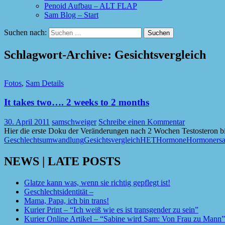
Penoid Aufbau – ALT FLAP
Sam Blog – Start
Suchen nach:
Schlagwort-Archive: Gesichtsvergleich
Fotos
,
Sam Details
It takes two…. 2 weeks to 2 months
30. April 2011
samschweiger
Schreibe einen Kommentar
Hier die erste Doku der Veränderungen nach 2 Wochen Testosteron b
Geschlechtsumwandlung
Gesichtsvergleich
HET
Hormone
Hormonersat
NEWS | LATE POSTS
Glatze kann was, wenn sie richtig gepflegt ist!
Geschlechtsidentität –
Mama, Papa, ich bin trans!
Kurier Print – “Ich weiß wie es ist transgender zu sein”
Kurier Online Artikel – “Sabine wird Sam: Von Frau zu Mann”