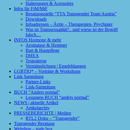
Halterungen & Acessoires
Infos für FtM/MtF
Beratungsstelle “TTA Transgender Team Austria”
Downloads
Infoadressen – Ärzte – Therapeuten- Psychiater
Was ist Transsexualität?.. und wieso ist der Begriff
falsch…
INFOS Hormone & mehr
Aromatase & Hemmer
Bart & Hautpflege
DHEA
Testosteron
Vermännlichung | Empfehlungen
LGBTIQ* – Vorträge & Workshops
Link Sammlung
Partner-Links
Link-Sammlung
BUCH “Anders normal”
Lesungen BUCH “anders normal”
NEWS | aktuelle Artikel
Artikelarchiv
PRESSEBERICHTE | Medien
RTL2 Doku – “Transgender”
Transgender Beratung
Webshop – male box