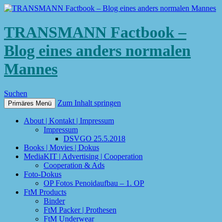
TRANSMANN Factbook –
Blog eines anders normalen
Mannes
Suchen
Zum Inhalt springen
Primäres Menü
About | Kontakt | Impressum
Impressum
DSVGO 25.5.2018
Books | Movies | Dokus
MediaKIT | Advertising | Cooperation
Cooperation & Ads
Foto-Dokus
OP Fotos Penoidaufbau – 1. OP
FtM Products
Binder
FtM Packer | Prothesen
FtM Underwear