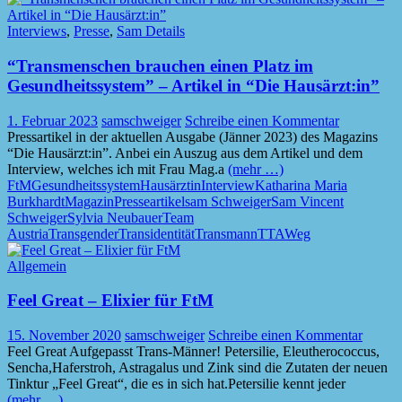
Interviews
,
Presse
,
Sam Details
“Transmenschen brauchen einen Platz im
Gesundheitssystem” – Artikel in “Die Hausärzt:in”
1. Februar 2023
samschweiger
Schreibe einen Kommentar
Pressartikel in der aktuellen Ausgabe (Jänner 2023) des Magazins
“Die Hausärzt:in”. Anbei ein Auszug aus dem Artikel und dem
Interview, welches ich mit Frau Mag.a
(mehr …)
FtM
Gesundheitssystem
Hausärztin
Interview
Katharina Maria
Burkhardt
Magazin
Presseartikel
sam Schweiger
Sam Vincent
Schweiger
Sylvia Neubauer
Team
Austria
Transgender
Transidentität
Transmann
TTA
Weg
Allgemein
Feel Great – Elixier für FtM
15. November 2020
samschweiger
Schreibe einen Kommentar
Feel Great Aufgepasst Trans-Männer! Petersilie, Eleutherococcus,
Sencha,Haferstroh, Astragalus und Zink sind die Zutaten der neuen
Tinktur „Feel Great“, die es in sich hat.Petersilie kennt jeder
(mehr …)