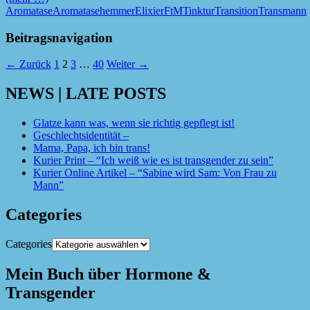
Aromatase
Aromatasehemmer
Elixier
FtM
Tinktur
Transition
Transmann
Beitragsnavigation
← Zurück
1
2
3
…
40
Weiter →
NEWS | LATE POSTS
Glatze kann was, wenn sie richtig gepflegt ist!
Geschlechtsidentität –
Mama, Papa, ich bin trans!
Kurier Print – “Ich weiß wie es ist transgender zu sein”
Kurier Online Artikel – “Sabine wird Sam: Von Frau zu
Mann”
Categories
Categories
Mein Buch über Hormone &
Transgender