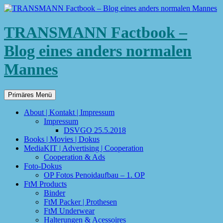
TRANSMANN Factbook –
Blog eines anders normalen
Mannes
Suchen
Zum
Primäres Menü
Inhalt
springen
About | Kontakt | Impressum
Impressum
DSVGO 25.5.2018
Books | Movies | Dokus
MediaKIT | Advertising | Cooperation
Cooperation & Ads
Foto-Dokus
OP Fotos Penoidaufbau – 1. OP
FtM Products
Binder
FtM Packer | Prothesen
FtM Underwear
Halterungen & Acessoires