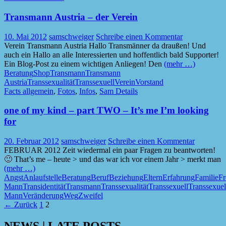
Transmann Austria – der Verein
10. Mai 2012
samschweiger
Schreibe einen Kommentar
Verein Transmann Austria Hallo Transmänner da draußen! Und
auch ein Hallo an alle Interessierten und hoffentlich bald Supporter!
Ein Blog-Post zu einem wichtigen Anliegen! Den
(mehr …)
Beratung
Shop
Transmann
Transmann
Austria
Transsexualität
Transsexuell
Verein
Vorstand
Facts allgemein
,
Fotos
,
Infos
,
Sam Details
one of my kind – part TWO – It’s me I’m looking
for
20. Februar 2012
samschweiger
Schreibe einen Kommentar
FEBRUAR 2012 Zeit wiedermal ein paar Fragen zu beantworten!
🙂 That’s me – heute > und das war ich vor einem Jahr > merkt man
(mehr …)
Angst
Anlaufstelle
Beratung
Beruf
Beziehung
Eltern
Erfahrung
Familie
Fr
Mann
Transidentität
Transmann
Transsexualität
Transsexuell
Transsexuel
Mann
Veränderung
Weg
Zweifel
Beitragsnavigation
← Zurück
1
2
NEWS | LATE POSTS