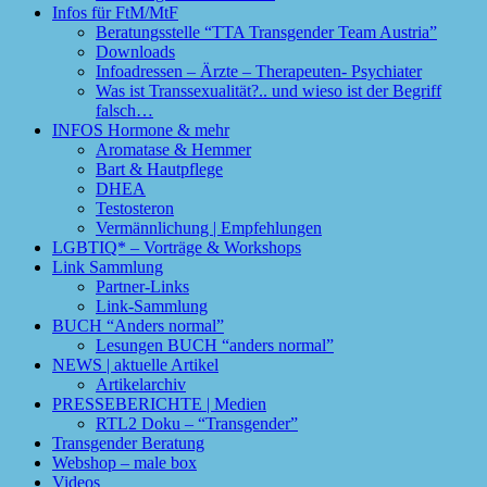
Infos für FtM/MtF
Beratungsstelle “TTA Transgender Team Austria”
Downloads
Infoadressen – Ärzte – Therapeuten- Psychiater
Was ist Transsexualität?.. und wieso ist der Begriff
falsch…
INFOS Hormone & mehr
Aromatase & Hemmer
Bart & Hautpflege
DHEA
Testosteron
Vermännlichung | Empfehlungen
LGBTIQ* – Vorträge & Workshops
Link Sammlung
Partner-Links
Link-Sammlung
BUCH “Anders normal”
Lesungen BUCH “anders normal”
NEWS | aktuelle Artikel
Artikelarchiv
PRESSEBERICHTE | Medien
RTL2 Doku – “Transgender”
Transgender Beratung
Webshop – male box
Videos