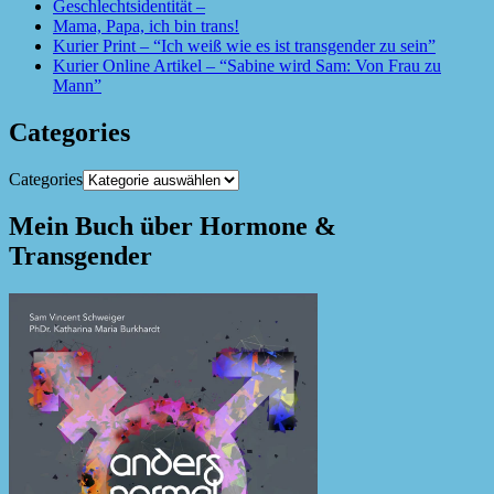
Geschlechtsidentität –
Mama, Papa, ich bin trans!
Kurier Print – “Ich weiß wie es ist transgender zu sein”
Kurier Online Artikel – “Sabine wird Sam: Von Frau zu
Mann”
Categories
Categories
Mein Buch über Hormone &
Transgender