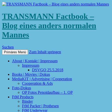
TRANSMANN Factbook –
Blog eines anders normalen
Mannes
Suchen
Zum Inhalt springen
Primäres Menü
About | Kontakt | Impressum
Impressum
DSVGO 25.5.2018
Books | Movies | Dokus
MediaKIT | Advertising | Cooperation
Cooperation & Ads
Foto-Dokus
OP Fotos Penoidaufbau – 1. OP
FtM Products
Binder
FtM Packer | Prothesen
FtM Underwear