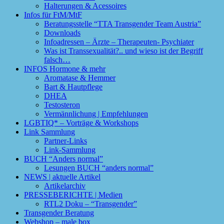
Halterungen & Acessoires
Infos für FtM/MtF
Beratungsstelle “TTA Transgender Team Austria”
Downloads
Infoadressen – Ärzte – Therapeuten- Psychiater
Was ist Transsexualität?.. und wieso ist der Begriff
falsch…
INFOS Hormone & mehr
Aromatase & Hemmer
Bart & Hautpflege
DHEA
Testosteron
Vermännlichung | Empfehlungen
LGBTIQ* – Vorträge & Workshops
Link Sammlung
Partner-Links
Link-Sammlung
BUCH “Anders normal”
Lesungen BUCH “anders normal”
NEWS | aktuelle Artikel
Artikelarchiv
PRESSEBERICHTE | Medien
RTL2 Doku – “Transgender”
Transgender Beratung
Webshop – male box