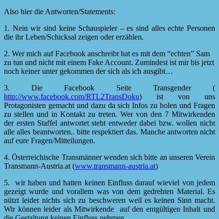
Also hier die Antworten/Statements:
1. Nein wir sind keine Schauspieler – es sind alles echte Personen
die ihr Leben/Schicksal zeigen oder erzählen.
2. Wer mich auf Facebook anschreibt hat es mit dem “echten” Sam
zu tun und nicht mit einem Fake Account. Zumindest ist mir bis jetzt
noch keiner unter gekommen der sich als ich ausgibt…
3. Die Facebook Seite Transgender (
http://www.facebook.com/RTL2TransDoku
) ist von uns
Protagonisten gemacht und dazu da sich Infos zu holen und Fragen
zu stellen und in Kontakt zu treten. Wer von den 7 Mitwirkenden
der ersten Staffel antwortet steht entweder dabei bzw. wollen nicht
alle alles beantworten.. bitte respektiert das. Manche antworten nicht
auf eure Fragen/Mitteilungen.
4. Österreichische Transmänner wenden sich bitte an unseren Verein
Transmann-Austria.at (
www.transmann-austria.at
)
5. wir haben und hatten keinen Einfluss darauf wieviel von jedem
gezeigt wurde und vorallem was von dem gedrehten Material. Es
nützt leider nichts sich zu beschweren weil es keinen Sinn macht.
Wir können leider als Mitwirkende auf den entgültigen Inhalt und
die Gestaltung keinen Einfluss nehmen.