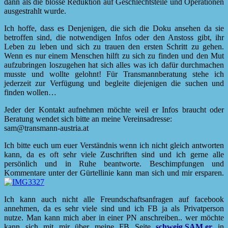
dann als die blosse Reduktion auf Geschlechtsteile und Operationen
ausgestrahlt wurde.
Ich hoffe, dass es Denjenigen, die sich die Doku ansehen da sie
betroffen sind, die notwendigen Infos oder den Anstoss gibt, ihr
Leben zu leben und sich zu trauen den ersten Schritt zu gehen.
Wenn es nur einem Menschen hilft zu sich zu finden und den Mut
aufzubringen loszugehen hat sich alles was ich dafür durchmachen
musste und wollte gelohnt! Für Transmannberatung stehe ich
jederzeit zur Verfügung und begleite diejenigen die suchen und
finden wollen…
Jeder der Kontakt aufnehmen möchte weil er Infos braucht oder
Beratung wendet sich bitte an meine Vereinsadresse:
sam@transmann-austria.at
Ich bitte euch um euer Verständnis wenn ich nicht gleich antworten
kann, da es oft sehr viele Zuschriften sind und ich gerne alle
persönlich und in Ruhe beantworte. Beschimpfungen und
Kommentare unter der Gürtellinie kann man sich und mir ersparen.
Ich kann auch nicht alle Freundschaftsanfragen auf facebook
annehmen, da es sehr viele sind und ich FB ja als Privatperson
nutze. Man kann mich aber in einer PN anschreiben.. wer möchte
kann sich mit mir über meine FB Seite
schweig.SAM.er
in