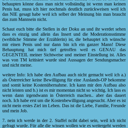
behaupten könne dass man nicht vollständig ist wenn man keinen
Penis hat, muss ich hier nochmals deutlich zurückweisen weil ich
das NIE gesagt habe weil ich selber der Meinung bin man braucht
das zum Mannsein nicht.
Schaut euch bitte die Stellen in der Doku an und ihr werdet sehen
dass es einzig und allein das Insert und die Moderationsstimme
(weibliche Stimme der Erzählerin) ist, die behauptet ich wünsche
mir einen Penis und nur dann bin ich ein ganzer Mann! Diese
Behauptung hat mich tief getroffen weil es GENAU das
GEGENTEIL meiner Sichtweise und meiner Einstellung ist. Alles
was von TM kritisiert wurde sind Aussagen der Sendungsmacher
und nicht meine.
weitere Info: Ich habe den Aufbau auch nicht gemacht weil ich a.)
als Österreicher keine Bewilligung für eine Auslands-OP bekomme
und somit keine Kostenübernahme. Ich kann mir den Aufbau also
nicht leisten und b.) ist es mir momentan nicht so wichtig. Ich lass es
wenn dann irgendwann in Österreich machen.. aber das dauert
noch. Ich habe erst um die Kostenbewilligung angesucht. Aber es ist
nicht mein erstes Ziel im Leben. Das ist die Liebe, Familie, Freunde
und mein Job.
7. nein ich werde in der 2. Staffel nciht dabei sein, weil ich nicht
gefragt wurde. Für alle die wissen wollen wie es weitergeht werden