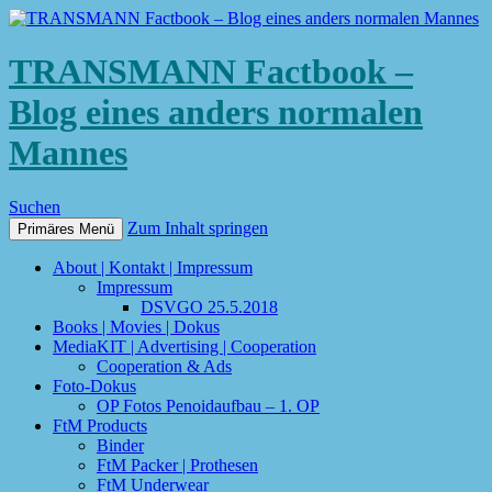
TRANSMANN Factbook –
Blog eines anders normalen
Mannes
Suchen
Zum Inhalt springen
Primäres Menü
About | Kontakt | Impressum
Impressum
DSVGO 25.5.2018
Books | Movies | Dokus
MediaKIT | Advertising | Cooperation
Cooperation & Ads
Foto-Dokus
OP Fotos Penoidaufbau – 1. OP
FtM Products
Binder
FtM Packer | Prothesen
FtM Underwear