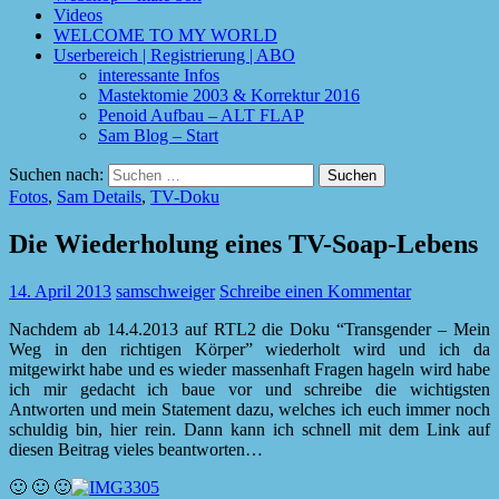
Videos
WELCOME TO MY WORLD
Userbereich | Registrierung | ABO
interessante Infos
Mastektomie 2003 & Korrektur 2016
Penoid Aufbau – ALT FLAP
Sam Blog – Start
Suchen nach:
Fotos
,
Sam Details
,
TV-Doku
Die Wiederholung eines TV-Soap-Lebens
14. April 2013
samschweiger
Schreibe einen Kommentar
Nachdem ab 14.4.2013 auf RTL2 die Doku “Transgender – Mein
Weg in den richtigen Körper” wiederholt wird und ich da
mitgewirkt habe und es wieder massenhaft Fragen hageln wird habe
ich mir gedacht ich baue vor und schreibe die wichtigsten
Antworten und mein Statement dazu, welches ich euch immer noch
schuldig bin, hier rein. Dann kann ich schnell mit dem Link auf
diesen Beitrag vieles beantworten…
🙂 🙂 🙂