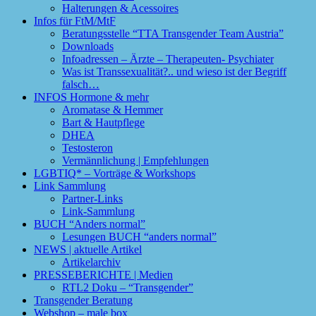
Halterungen & Acessoires
Infos für FtM/MtF
Beratungsstelle “TTA Transgender Team Austria”
Downloads
Infoadressen – Ärzte – Therapeuten- Psychiater
Was ist Transsexualität?.. und wieso ist der Begriff
falsch…
INFOS Hormone & mehr
Aromatase & Hemmer
Bart & Hautpflege
DHEA
Testosteron
Vermännlichung | Empfehlungen
LGBTIQ* – Vorträge & Workshops
Link Sammlung
Partner-Links
Link-Sammlung
BUCH “Anders normal”
Lesungen BUCH “anders normal”
NEWS | aktuelle Artikel
Artikelarchiv
PRESSEBERICHTE | Medien
RTL2 Doku – “Transgender”
Transgender Beratung
Webshop – male box