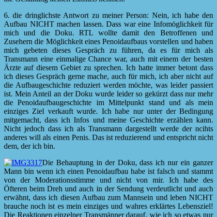
6. die dringlichste Antwort zu meiner Person: Nein, ich habe den
Aufbau NICHT machen lassen. Dass war eine Infomöglichkeit für
mich und die Doku. RTL wollte damit den Betroffenen und
Zusehern die Möglichkeit eines Penoidaufbaus vorstellen und haben
mich gebeten dieses Gespräch zu führen, da es für mich als
Transmann eine einmalige Chance war, auch mit einem der besten
Ärzte auf diesem Gebiet zu sprechen. Ich hatte immer betont dass
ich dieses Gespräch gerne mache, auch für mich, ich aber nicht auf
die Aufbaugeschichte reduziert werden möchte, was leider passiert
ist. Mein Anteil an der Doku wurde leider so gekürzt dass nur mehr
die Penoidaufbaugeschichte im Mittelpunkt stand und als mein
einziges Ziel verkauft wurde. Ich habe nur unter der Bedingung
mitgemacht, dass ich Infos und meine Geschichte erzählen kann.
Nicht jedoch dass ich als Transmann dargestellt werde der ncihts
anderes will als einen Penis. Das ist reduzierend und entspricht nicht
dem, der ich bin.
Die Behauptung in der Doku, dass ich nur ein ganzer
Mann bin wenn ich einen Penoidaufbau habe ist falsch und stammt
von der Moderationsstimme und nicht von mir. Ich habe des
Öfteren beim Dreh und auch in der Sendung verdeutlicht und auch
erwähnt, dass ich diesen Aufbau zum Mannsein und leben NICHT
brauche noch ist es mein einziges und wahres erklärtes Lebensziel!
Die Reaktionen einzelner Transmänner darauf, wie ich so etwas nur