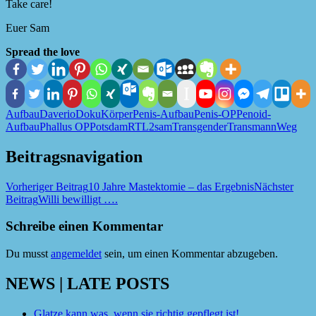
Take care!
Euer Sam
Spread the love
Aufbau
Daverio
Doku
Körper
Penis-Aufbau
Penis-OP
Penoid-
Aufbau
Phallus OP
Potsdam
RTL2
sam
Transgender
Transmann
Weg
Beitragsnavigation
Vorheriger Beitrag
10 Jahre Mastektomie – das Ergebnis
Nächster
Beitrag
Willi bewilligt ….
Schreibe einen Kommentar
Du musst
angemeldet
sein, um einen Kommentar abzugeben.
NEWS | LATE POSTS
Glatze kann was, wenn sie richtig gepflegt ist!