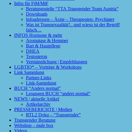
Infos für FtM/MtF
Beratungsstelle “TTA Transgender Team Austria”
Downloads
Infoadressen – Ärzte – Therapeuten- Psychiater
Was ist Transsexualität?.. und wieso ist der Begriff
falsch…
INFOS Hormone & mehr
Aromatase & Hemmer
Bart & Hautpflege
DHEA
Testosteron
Vermännlichung | Empfehlungen
LGBTIQ* – Vorträge & Workshops
Link Sammlung
Partner-Links
Link-Sammlung
BUCH “Anders normal”
Lesungen BUCH “anders normal”
NEWS | aktuelle Artikel
Artikelarchiv
PRESSEBERICHTE | Medien
RTL2 Doku – “Transgender”
Transgender Beratung
Webshop – male box
Videos