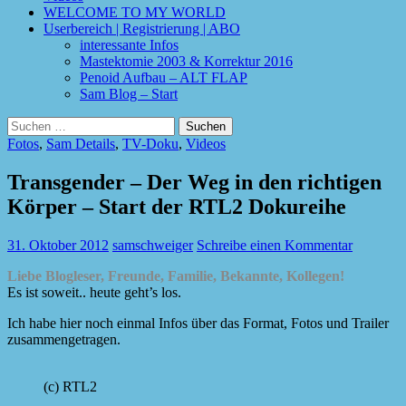
WELCOME TO MY WORLD
Userbereich | Registrierung | ABO
interessante Infos
Mastektomie 2003 & Korrektur 2016
Penoid Aufbau – ALT FLAP
Sam Blog – Start
Suchen
nach:
Fotos
,
Sam Details
,
TV-Doku
,
Videos
Transgender – Der Weg in den richtigen
Körper – Start der RTL2 Dokureihe
31. Oktober 2012
samschweiger
Schreibe einen Kommentar
Liebe Blogleser, Freunde, Familie, Bekannte, Kollegen!
Es ist soweit.. heute geht’s los.
Ich habe hier noch einmal Infos über das Format, Fotos und Trailer
zusammengetragen.
(c) RTL2