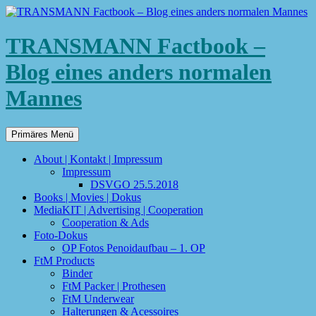
TRANSMANN Factbook –
Blog eines anders normalen
Mannes
Suchen
Zum
Primäres Menü
Inhalt
springen
About | Kontakt | Impressum
Impressum
DSVGO 25.5.2018
Books | Movies | Dokus
MediaKIT | Advertising | Cooperation
Cooperation & Ads
Foto-Dokus
OP Fotos Penoidaufbau – 1. OP
FtM Products
Binder
FtM Packer | Prothesen
FtM Underwear
Halterungen & Acessoires