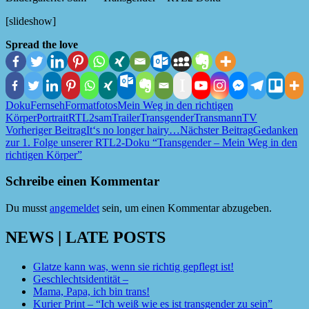
[slideshow]
Spread the love
Doku
Fernseh
Format
fotos
Mein Weg in den richtigen
Körper
Portrait
RTL2
sam
Trailer
Transgender
Transmann
TV
Beitragsnavigation
Vorheriger Beitrag
It‘s no longer hairy…
Nächster Beitrag
Gedanken
zur 1. Folge unserer RTL2-Doku “Transgender – Mein Weg in den
richtigen Körper”
Schreibe einen Kommentar
Du musst
angemeldet
sein, um einen Kommentar abzugeben.
NEWS | LATE POSTS
Glatze kann was, wenn sie richtig gepflegt ist!
Geschlechtsidentität –
Mama, Papa, ich bin trans!
Kurier Print – “Ich weiß wie es ist transgender zu sein”