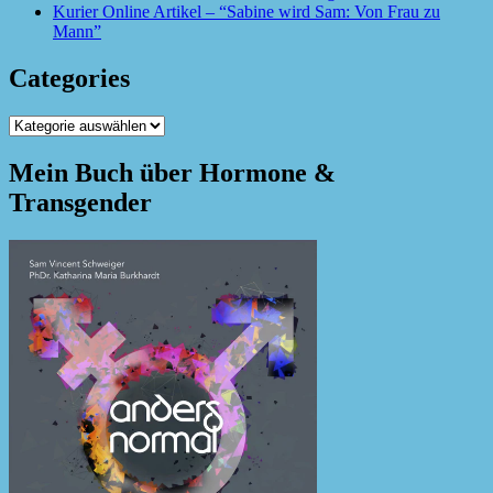
Kurier Online Artikel – “Sabine wird Sam: Von Frau zu
Mann”
Categories
Categories
Mein Buch über Hormone &
Transgender